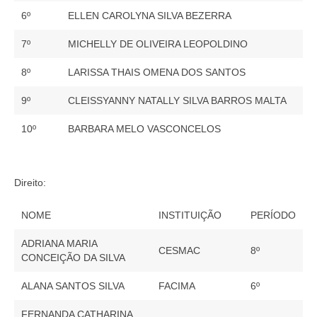
Suspensão do Exercício Profissional
6º
ELLEN CAROLYNA SILVA BEZERRA
Para Você
7º
MICHELLY DE OLIVEIRA LEOPOLDINO
Procedimento para registro
8º
LARISSA THAIS OMENA DOS SANTOS
Clube de Vantagens
9º
CLEISSYANNY NATALLY SILVA BARROS MALTA
Valores dos serviços
10º
BARBARA MELO VASCONCELOS
Reserva de auditório
Notícias
Direito:
Ouvidoria
NOME
INSTITUIÇÃO
PERÍODO
Contatos
ADRIANA MARIA
CESMAC
8º
CONCEIÇÃO DA SILVA
Fale Conosco
ALANA SANTOS SILVA
FACIMA
6º
NEP
FERNANDA CATHARINA