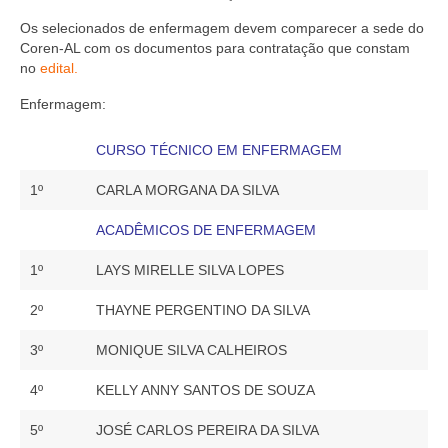
Editais e licitação
Os selecionados de enfermagem devem comparecer a sede do
Eleições
Coren-AL com os documentos para contratação que constam
no
edital.
Fiscalização
Enfermagem:
Responsabilidade Técnica
CURSO TÉCNICO EM ENFERMAGEM
Legislações
1º
CARLA MORGANA DA SILVA
Decisões
ACADÊMICOS DE ENFERMAGEM
Portarias
1º
LAYS MIRELLE SILVA LOPES
Resoluções
2º
THAYNE PERGENTINO DA SILVA
Desagravo Público
3º
MONIQUE SILVA CALHEIROS
Processos Éticos
4º
KELLY ANNY SANTOS DE SOUZA
Censura Pública
5º
JOSÉ CARLOS PEREIRA DA SILVA