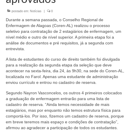
Organograma
postado em:
Notícias
|
0
Conselheiros e Diretoria
Durante a semana passada, o Conselho Regional de
Câmaras Técnicas
Enfermagem de Alagoas (Coren-AL) realizou o processo
seletivo para contratação de 2 estagiários de enfermagem, um
Carta de Serviços ao Cidadão
nível médio e outro de nível superior. A primeira etapa foi a
análise de documentos e pré requisitos, já a segunda com
Governança
entrevista.
A lista de estudantes do curso de direito também foi divulgada
Transparência e Prestação de Contas
para a realização da segunda etapa da seleção que deve
acontecer na sexta-feira, dia 24, às 9h30, na sede do Coren-AL,
Eleições
localizada no Farol. Apenas uma estudante de administração
enviou currículo e entrou no cadastro de reserva.
Eleições Triênio 2027-2029
Segundo Nayron Vasconcelos, os outros 4 primeiros colocados
Eleições 2023
a graduação de enfermagem entrarão para uma lista de
cadastro de reserva. “Ainda temos necessidade de mais
Eleições Anteriores
estagiários, mas por enquanto não temos estrutura física para
comportá-los. Por isso, fizemos um cadastro de reserva, porque
Agenda do presidente
em breve teremos mais espaço e condições de contratação”,
afirmou ao agradecer a participação de todos os estudantes.