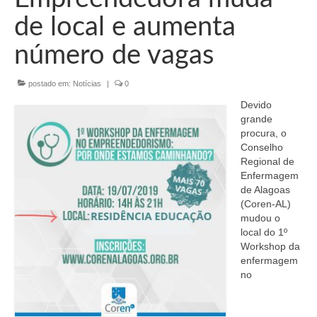
Organograma
de local e aumenta
Conselheiros e Diretoria
número de vagas
Câmaras Técnicas
postado em:
Notícias
|
0
Carta de Serviços ao Cidadão
Devido
Governança
grande
procura, o
Transparência e Prestação de Contas
Conselho
Regional de
Eleições
Enfermagem
de Alagoas
Eleições Triênio 2027-2029
(Coren-AL)
mudou o
local do 1º
Eleições 2023
Workshop da
enfermagem
Eleições Anteriores
no
Agenda do presidente