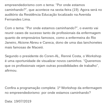
Editais e licitação
empreendedorismo com o tema: “Por onde estamos
caminhando?”, que acontece na sexta-feira (19). Agora será no
Eleições
auditório da Residência Educação localizado na Avenida
Fernandes Lima.
Fiscalização
Com o tema: “Por onde estamos caminhando?”, o evento vai
Responsabilidade Técnica
reunir cases de sucesso tanto de profissionais da enfermagem
quanto de empresários famosos, como a enfermeira do Rio
Legislações
Janeiro, Alcione Abreu e Careca, dono de uma das lanchonetes
mais famosas de Maceió.
Decisões
Segundo o presidente do Coren-AL, Renné Costa, o Workshop
Portarias
é uma oportunidade de visualizar novos caminhos. “Queremos
que os profissionais vejam outras possibilidades de trabalho”,
Resoluções
afirmou.
Desagravo Público
Confira a programação completa: 1º Workshop da enfermagem
Processos Éticos
no empreendedorismo: por onde estamos caminhando?
Censura Pública
Data: 19/07/2019