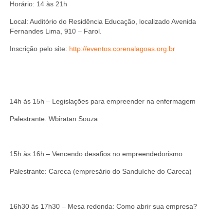
Suspensão do Exercício Profissional
Horário: 14 às 21h
Local: Auditório do Residência Educação, localizado Avenida
Para Você
Fernandes Lima, 910 – Farol.
Procedimento para registro
Inscrição pelo site:
http://eventos.corenalagoas.org.br
Clube de Vantagens
Valores dos serviços
14h às 15h – Legislações para empreender na enfermagem
Reserva de auditório
Palestrante: Wbiratan Souza
Notícias
Ouvidoria
15h às 16h – Vencendo desafios no empreendedorismo
Contatos
Palestrante: Careca (empresário do Sanduíche do Careca)
Fale Conosco
NEP
16h30 às 17h30 – Mesa redonda: Como abrir sua empresa?