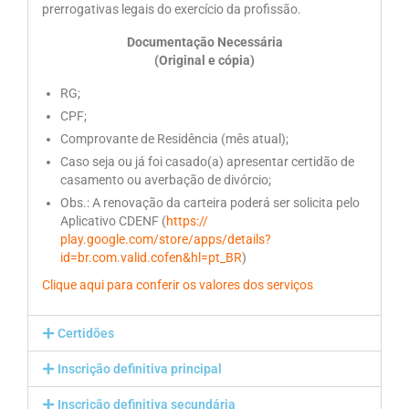
Organograma
prerrogativas legais do exercício da profissão.
Conselheiros e Diretoria
Documentação Necessária
(Original e cópia)
Câmaras Técnicas
RG;
Carta de Serviços ao Cidadão
CPF;
Comprovante de Residência (mês atual);
Governança
Caso seja ou já foi casado(a) apresentar certidão de
casamento ou averbação de divórcio;
Transparência e Prestação de Contas
Obs.: A renovação da carteira poderá ser solicita pelo
Aplicativo CDENF (
https://
Eleições
play.google.com/store/apps/details?
id=br.com.valid.cofen&hl=pt_BR
)
Eleições Triênio 2027-2029
Clique aqui para conferir os valores dos serviços
Eleições 2023
Certidões
Eleições Anteriores
Inscrição definitiva principal
Agenda do presidente
Inscrição definitiva secundária