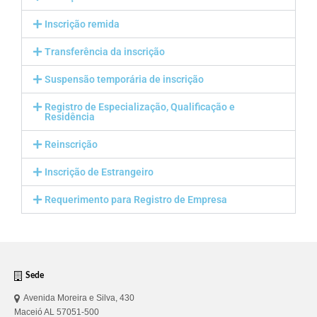
Editais e licitação
Inscrição remida
Eleições
Transferência da inscrição
Fiscalização
Suspensão temporária de inscrição
Responsabilidade Técnica
Registro de Especialização, Qualificação e
Residência
Legislações
Reinscrição
Decisões
Inscrição de Estrangeiro
Portarias
Requerimento para Registro de Empresa
Resoluções
Desagravo Público
Processos Éticos
Sede
Censura Pública
Avenida Moreira e Silva, 430
Maceió AL 57051-500