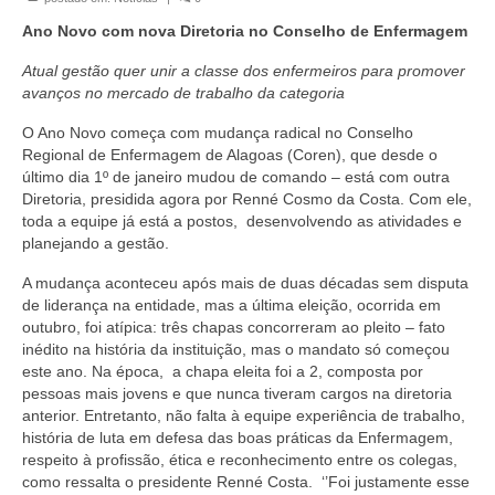
Organograma
Ano Novo com nova Diretoria no Conselho de Enfermagem
Conselheiros e Diretoria
Atual gestão quer unir a classe dos enfermeiros para promover
Câmaras Técnicas
avanços no mercado de trabalho da categoria
O Ano Novo começa com mudança radical no Conselho
Carta de Serviços ao Cidadão
Regional de Enfermagem de Alagoas (Coren), que desde o
último dia 1º de janeiro mudou de comando – está com outra
Governança
Diretoria, presidida agora por Renné Cosmo da Costa. Com ele,
toda a equipe já está a postos, desenvolvendo as atividades e
Transparência e Prestação de Contas
planejando a gestão.
Eleições
A mudança aconteceu após mais de duas décadas sem disputa
de liderança na entidade, mas a última eleição, ocorrida em
Eleições Triênio 2027-2029
outubro, foi atípica: três chapas concorreram ao pleito – fato
inédito na história da instituição, mas o mandato só começou
Eleições 2023
este ano. Na época, a chapa eleita foi a 2, composta por
pessoas mais jovens e que nunca tiveram cargos na diretoria
Eleições Anteriores
anterior. Entretanto, não falta à equipe experiência de trabalho,
história de luta em defesa das boas práticas da Enfermagem,
Agenda do presidente
respeito à profissão, ética e reconhecimento entre os colegas,
como ressalta o presidente Renné Costa. ‘’Foi justamente esse