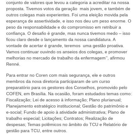
Editais e licitação
conjunto de valores que levou a categoria a acreditar na nossa
proposta. Tivemos votos da geração mais jovem, e também de
Eleições
outros colegas mais experientes. Foi uma eleição movida pela
esperança de assertividade, e isso nos deu um peso enorme. O
Fiscalização
peso da responsabilidade e do compromisso em retribuir a
confiança. O desafio é grande, mas nunca tivemos medo – isso
Responsabilidade Técnica
ficou claro desde o lançamento da nossa candidatura. A
vontade de acertar é grande, teremos uma gestão proativa.
Vamos continuar ouvindo os anseios dos colegas, e promover
Legislações
melhorias no mercado de trabalho da enfermagem’’, afirmou
Renné.
Decisões
Para entrar no Coren com mais segurança, ele e outros
Portarias
membros da nova diretoria participaram de um curso
preparatório para os gestores dos Conselhos, promovido pelo
Resoluções
COFEN, em Brasília. Na ocasião, foram estudados temas como:
Fiscalização; Lei de acesso à informação; Plano plurianual;
Desagravo Público
Planejamento estratégico institucional; Gestão do patrimônio e
e-social; Fundo de apoio à atividade administrativa; Plano de
Processos Éticos
trabalho especial; Licitações; Contratos; Realização de
despesas; Temas polêmicos no âmbito do TCU e Relatório de
Censura Pública
gestão para TCU, entre outros.