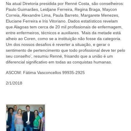
Suspensão do Exercício Profissional
Na atual Diretoria presidida por Renné Costa, são conselheiros:
Paulo Guimarães, Leidjane Ferreira, Regina Braga, Maycon
Para Você
Correia, Alexandre Lima, Paula Barreto, Margarete Menezes,
Eluciane Ferreira e Iris Vitoriano. Dados estatísticos revelam
Procedimento para registro
que Alagoas tem cerca de 20 mil profissionais de enfermagem,
entre enfermeiros, técnicos e auxiliares. ‘Mais da metade está
Clube de Vantagens
alheio ao Coren, como se a instituição não fosse da categoria.
Um dos nossos desafios é reverter a situação, e gerar o
Valores dos serviços
sentimento de pertencimento que todo profissional deve ter pelo
seu conselho’, resumiu Renné, frisando que a união é um
diferencial significativo em todas as conquistas humanas.
Reserva de auditório
ASCOM: Fátima Vasconcellos 99935-2925
Notícias
2/1/2018
Ouvidoria
Contatos
Fale Conosco
NEP