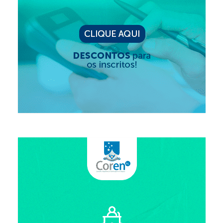
Suspensão do Exercício Profissional
Para Você
Procedimento para registro
Clube de Vantagens
Valores dos serviços
Reserva de auditório
Notícias
Ouvidoria
Contatos
Fale Conosco
NEP