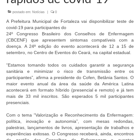
Organograma
postado em:
Notícias
|
0
Conselheiros e Diretoria
A Prefeitura Municipal de Fortaleza vai disponibilizar teste de
Câmaras Técnicas
covid-19 para participantes do
24º Congresso Brasileiro dos Conselhos de Enfermagem
Carta de Serviços ao Cidadão
(CBCENF) que apresentem sintomas compatíveis com a
doença. A 24ª edição do evento acontecerá de 12 a 15 de
Governança
setembro, no Centro de Eventos do Ceará, na capital estadual.
Transparência e Prestação de Contas
“Estamos tomando todos os cuidados garantir a segurança
sanitária e minimizar o risco de transmissão entre os
Eleições
participantes”, afirma a presidente do Cofen, Betânia Santos. O
maior evento anual da área da saúde da América Latina
acontecerá em formato híbrido (presencial e remoto) e já tem
Eleições Triênio 2027-2029
mais de 33 mil inscritos. São esperados 5 mil participantes
presenciais.
Eleições 2023
Com o tema “Valorização e Reconhecimento da Enfermagem:
Eleições Anteriores
política, inovação e autonomia”, com mesas redondas,
palestras, lançamentos de livros, apresentação de trabalhos e
Agenda do presidente
experiências exitosas. O Congresso receberá, ainda, encontros