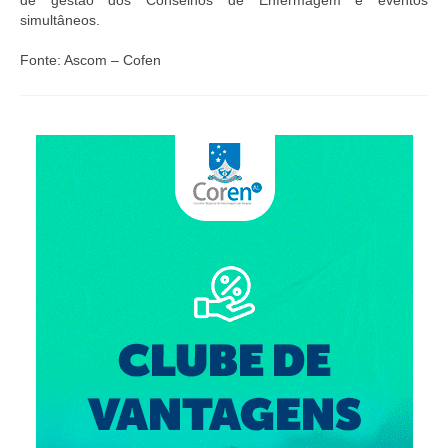
de gestão dos Conselhos de Enfermagem e eventos
Editais e licitação
simultâneos.
Eleições
Fonte:
Ascom – Cofen
Fiscalização
Responsabilidade Técnica
Legislações
Decisões
Portarias
Resoluções
Desagravo Público
Processos Éticos
Censura Pública