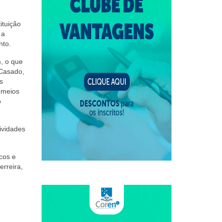
ituição
 a
nto.
, o que
 Casado,
s
m meios
o
ividades
cos e
erreira,