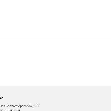
ção
ssa Senhora Aparecida, 275
a AL 57300-020