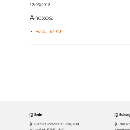
12/03/2018
Anexos:
Foto1 - 54 KB
Sede
Subse
Avenida Moreira e Silva, 430
Rua No
Maceió AL 57051-500
Arapirac