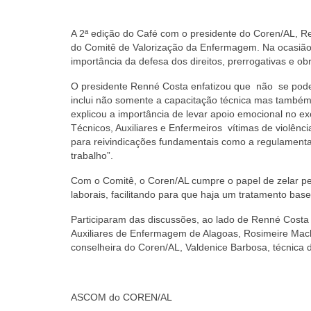
A 2ª edição do Café com o presidente do Coren/AL, Re
do Comitê de Valorização da Enfermagem. Na ocasião,
importância da defesa dos direitos, prerrogativas e o
O presidente Renné Costa enfatizou que não se pode 
inclui não somente a capacitação técnica mas também
explicou a importância de levar apoio emocional no 
Técnicos, Auxiliares e Enfermeiros vítimas de violênci
para reivindicações fundamentais como a regulamenta
trabalho”.
Com o Comitê, o Coren/AL cumpre o papel de zelar pela
laborais, facilitando para que haja um tratamento base
Participaram das discussões, ao lado de Renné Costa
Auxiliares de Enfermagem de Alagoas, Rosimeire Mach
conselheira do Coren/AL, Valdenice Barbosa, técnica
ASCOM do COREN/AL