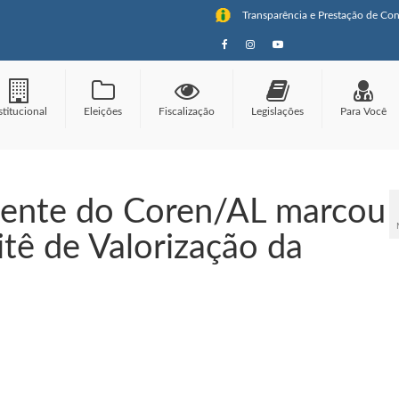
Transparência e Prestação de Con
stitucional
Eleições
Fiscalização
Legislações
Para Você
dente do Coren/AL marcou
itê de Valorização da