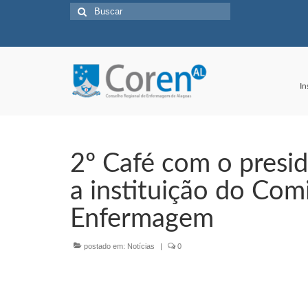
Buscar
por:
In
2º Café com o presi
a instituição do Com
Enfermagem
postado em:
Notícias
|
0