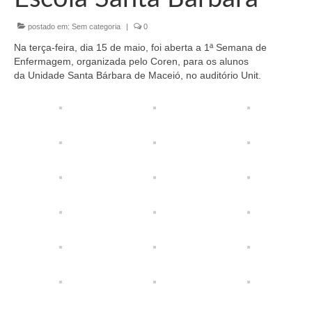
Organograma
postado em:
Sem categoria
|
0
Conselheiros e Diretoria
Na terça-feira, dia 15 de maio, foi aberta a 1ª Semana de
Câmaras Técnicas
Enfermagem, organizada pelo Coren, para os alunos
da Unidade Santa Bárbara de Maceió, no auditório Unit.
Carta de Serviços ao Cidadão
Governança
Transparência e Prestação de Contas
Eleições
Eleições Triênio 2027-2029
Eleições 2023
Eleições Anteriores
Agenda do presidente