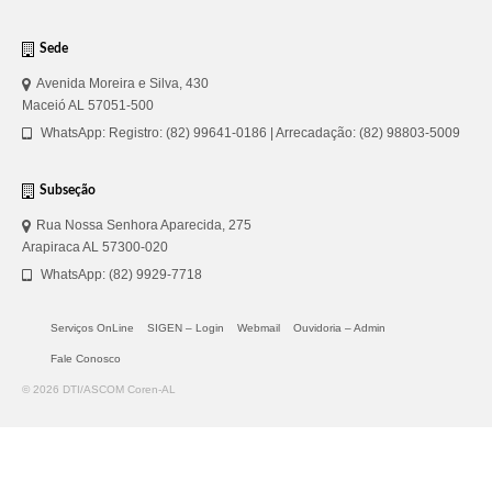
Sede
Avenida Moreira e Silva, 430
Maceió AL 57051-500
WhatsApp: Registro: (82) 99641-0186 | Arrecadação: (82) 98803-5009
Subseção
Rua Nossa Senhora Aparecida, 275
Arapiraca AL 57300-020
WhatsApp: (82) 9929-7718
Serviços OnLine
SIGEN – Login
Webmail
Ouvidoria – Admin
Fale Conosco
© 2026 DTI/ASCOM Coren-AL