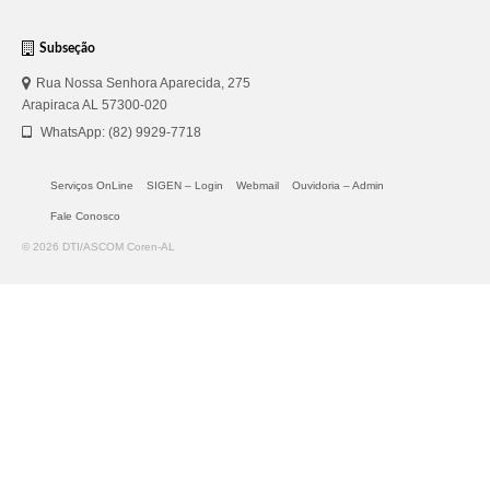
Subseção
Rua Nossa Senhora Aparecida, 275
Arapiraca AL 57300-020
WhatsApp: (82) 9929-7718
Serviços OnLine
SIGEN – Login
Webmail
Ouvidoria – Admin
Fale Conosco
© 2026 DTI/ASCOM Coren-AL