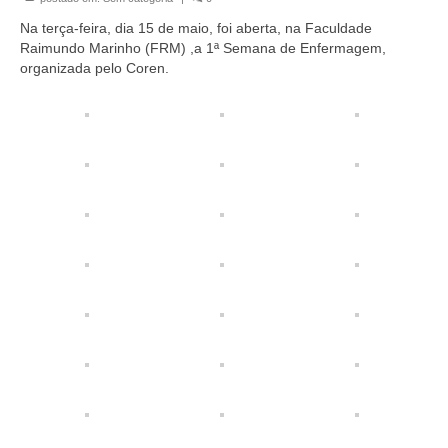
Organograma
Na terça-feira, dia 15 de maio, foi aberta, na Faculdade
Conselheiros e Diretoria
Raimundo Marinho (FRM) ,a 1ª Semana de Enfermagem,
organizada pelo Coren.
Câmaras Técnicas
Carta de Serviços ao Cidadão
Governança
Transparência e Prestação de Contas
Eleições
Eleições Triênio 2027-2029
Eleições 2023
Eleições Anteriores
Agenda do presidente