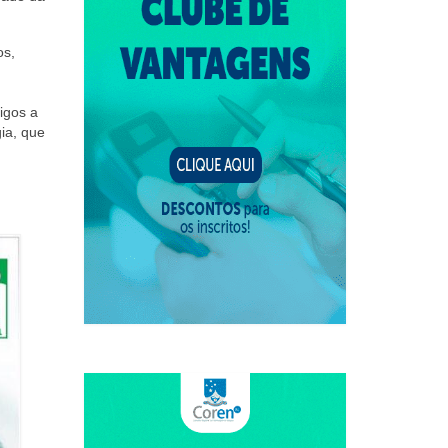
os,
igos a
ia, que