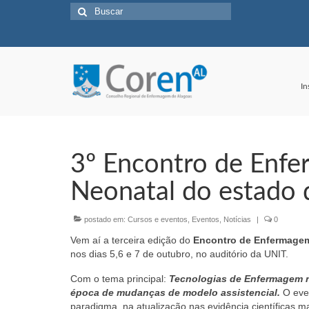
Buscar
por:
In
3º Encontro de Enfe
Neonatal do estado 
postado em:
Cursos e eventos
,
Eventos
,
Notícias
|
0
Vem aí a terceira edição do
Encontro de Enfermagem
nos dias 5,6 e 7 de outubro, no auditório da UNIT.
Com o tema principal:
Tecnologias de Enfermagem no
época de mudanças de modelo assistencial.
O even
paradigma, na atualização nas evidência científicas 