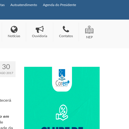
tas
Autoatendimento
Agenda do Presidente
Notícias
Ouvidoria
Contatos
NEP
30
AGO 2017
tecerá
ão em
de
dade da