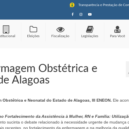
Transparência e Prestação de Con
stitucional
Eleições
Fiscalização
Legislações
Para Você
rmagem Obstétrica e
de Alagoas
 Obstétrica e Neonatal do Estado de Alagoas,
III ENEON.
Ele acon
 Fortalecimento da Assistência à Mulher, RN e Família: Utilizaç
to sucinta o debate relacionado à necessidade urgente de mudança 
mais recentes, no fortalecimento da enfermagem e na melhoria da quali