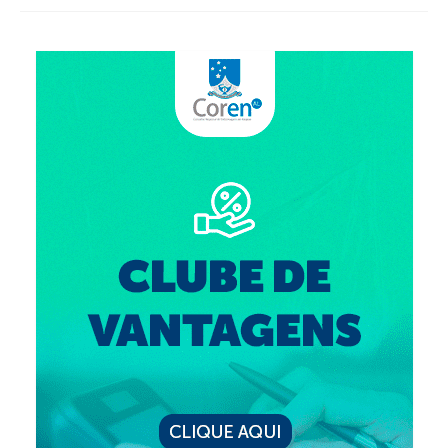
Suspensão do Exercício Profissional
Para Você
Procedimento para registro
Clube de Vantagens
Valores dos serviços
Reserva de auditório
Notícias
Ouvidoria
Contatos
Fale Conosco
NEP