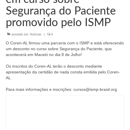
Organograma
Segurança do Paciente
Conselheiros e Diretoria
promovido pelo ISMP
Câmaras Técnicas
postado em:
Notícias
|
0
Carta de Serviços ao Cidadão
O Coren-AL firmou uma parceria com o ISMP e está oferecendo
Governança
um desconto no curso sobre Segurança do Paciente, que
acontecerá em Maceió no dia 8 de Julho!
Transparência e Prestação de Contas
Os inscritos do Coren-AL terão o desconto mediante
Eleições
apresentação da certidão de nada consta emitida pelo Coren-
AL.
Eleições Triênio 2027-2029
Para mais informações e inscrições: cursos@ismp-brasil.org
Eleições 2023
Eleições Anteriores
Agenda do presidente