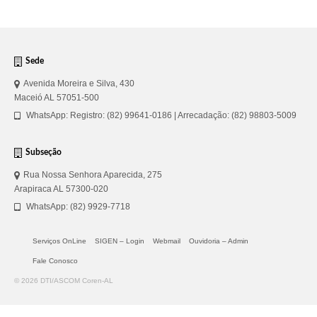
Sede
Avenida Moreira e Silva, 430
Maceió AL 57051-500
WhatsApp: Registro: (82) 99641-0186 | Arrecadação: (82) 98803-5009
Subseção
Rua Nossa Senhora Aparecida, 275
Arapiraca AL 57300-020
WhatsApp: (82) 9929-7718
Serviços OnLine
SIGEN – Login
Webmail
Ouvidoria – Admin
Fale Conosco
© 2026 DTI/ASCOM Coren-AL