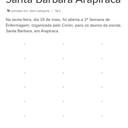
Organograma
postado em:
Sem categoria
|
0
Conselheiros e Diretoria
Na sexta-feira, dia 18 de maio, foi aberta a 1ª Semana de
Câmaras Técnicas
Enfermagem, organizada pelo Coren, para os alunos da escola
Santa Bárbara, em Arapiraca.
Carta de Serviços ao Cidadão
Governança
Transparência e Prestação de Contas
Eleições
Eleições Triênio 2027-2029
Eleições 2023
Eleições Anteriores
Agenda do presidente