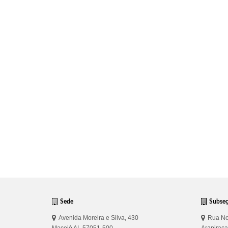
Sede
Subse
Avenida Moreira e Silva, 430
Rua No
Maceió AL 57051-500
Arapirac