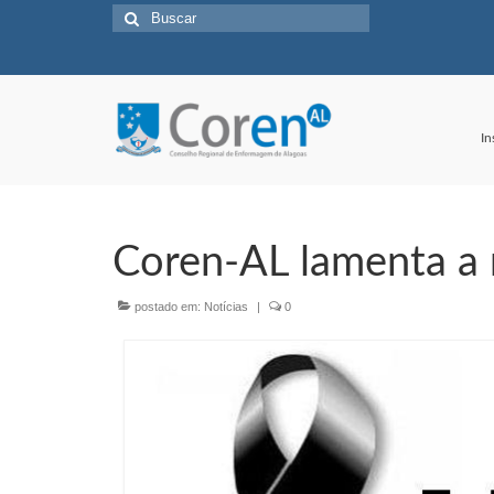
Buscar
por:
In
Coren-AL lamenta a 
postado em:
Notícias
|
0