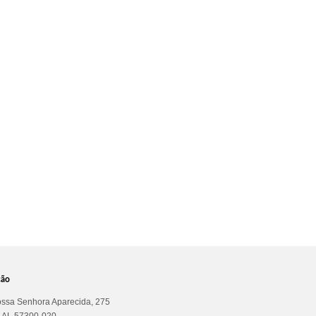
ção
ssa Senhora Aparecida, 275
a AL 57300-020