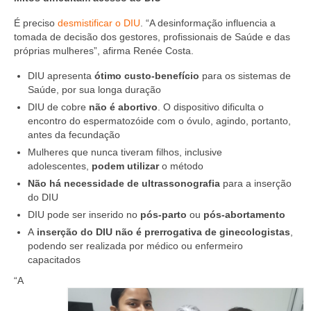
Suspensão do Exercício Profissional
É preciso
desmistificar o DIU
. “A desinformação influencia a
Para Você
tomada de decisão dos gestores, profissionais de Saúde e das
próprias mulheres”, afirma Renée Costa.
Procedimento para registro
DIU apresenta
ótimo custo-benefício
para os sistemas de
Saúde, por sua longa duração
Clube de Vantagens
DIU de cobre
não é abortivo
. O dispositivo dificulta o
Valores dos serviços
encontro do espermatozóide com o óvulo, agindo, portanto,
antes da fecundação
Reserva de auditório
Mulheres que nunca tiveram filhos, inclusive
adolescentes,
podem utilizar
o método
Notícias
Não há necessidade de ultrassonografia
para a inserção
do DIU
Ouvidoria
DIU pode ser inserido no
pós-parto
ou
pós-abortamento
A
inserção do DIU não é prerrogativa de ginecologistas
,
Contatos
podendo ser realizada por médico ou enfermeiro
capacitados
Fale Conosco
“A
NEP