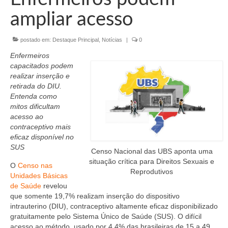
Organograma
ampliar acesso
Conselheiros e Diretoria
postado em:
Destaque Principal
,
Notícias
|
0
Câmaras Técnicas
Enfermeiros
Carta de Serviços ao Cidadão
capacitados podem
realizar inserção e
Governança
retirada do DIU.
Entenda como
Transparência e Prestação de Contas
mitos dificultam
acesso ao
Eleições
contraceptivo mais
eficaz disponível no
Eleições Triênio 2027-2029
SUS
Censo Nacional das UBS aponta uma
situação crítica para Direitos Sexuais e
O
Censo nas
Eleições 2023
Reprodutivos
Unidades Básicas
de Saúde
revelou
Eleições Anteriores
que somente 19,7% realizam inserção do dispositivo
intrauterino (DIU), contraceptivo altamente eficaz disponibilizado
Agenda do presidente
gratuitamente pelo Sistema Único de Saúde (SUS). O difícil
acesso ao método, usado por 4,4% das brasileiras de 15 a 49