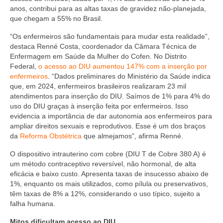
Editais e licitação
anos, contribui para as altas taxas de gravidez não-planejada,
que chegam a 55% no Brasil.
Eleições
“Os enfermeiros são fundamentais para mudar esta realidade”,
Fiscalização
destaca Renné Costa, coordenador da Câmara Técnica de
Enfermagem em Saúde da Mulher do Cofen. No Distrito
Responsabilidade Técnica
Federal,
o acesso ao DIU aumentou 147% com a inserção por
enfermeiros
. “Dados preliminares do Ministério da Saúde indica
Legislações
que, em 2024, enfermeiros brasileiros realizaram 23 mil
atendimentos para inserção do DIU. Saímos de 1% para 4% do
Decisões
uso do DIU graças à inserção feita por enfermeiros. Isso
evidencia a importância de dar autonomia aos enfermeiros para
Portarias
ampliar direitos sexuais e reprodutivos. Esse é um dos braços
da
Reforma Obstétrica
que almejamos”, afirma Renné.
Resoluções
O dispositivo intrauterino com cobre (DIU T de Cobre 380 A) é
um método contraceptivo reversível, não hormonal, de alta
Desagravo Público
eficácia e baixo custo. Apresenta taxas de insucesso abaixo de
1%, enquanto os mais utilizados, como pílula ou preservativos,
Processos Éticos
têm taxas de 8% a 12%, considerando o uso típico, sujeito a
falha humana.
Censura Pública
Mitos dificultam acesso ao DIU