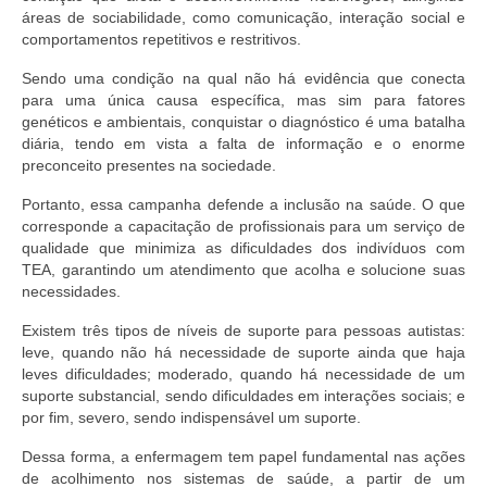
Editais e licitação
áreas de sociabilidade, como comunicação, interação social e
comportamentos repetitivos e restritivos.
Eleições
Sendo uma condição na qual não há evidência que conecta
Fiscalização
para uma única causa específica, mas sim para fatores
genéticos e ambientais, conquistar o diagnóstico é uma batalha
Responsabilidade Técnica
diária, tendo em vista a falta de informação e o enorme
preconceito presentes na sociedade.
Legislações
Portanto, essa campanha defende a inclusão na saúde. O que
corresponde a capacitação de profissionais para um serviço de
Decisões
qualidade que minimiza as dificuldades dos indivíduos com
TEA, garantindo um atendimento que acolha e solucione suas
Portarias
necessidades.
Resoluções
Existem três tipos de níveis de suporte para pessoas autistas:
leve, quando não há necessidade de suporte ainda que haja
Desagravo Público
leves dificuldades; moderado, quando há necessidade de um
suporte substancial, sendo dificuldades em interações sociais; e
Processos Éticos
por fim, severo, sendo indispensável um suporte.
Censura Pública
Dessa forma, a enfermagem tem papel fundamental nas ações
de acolhimento nos sistemas de saúde, a partir de um