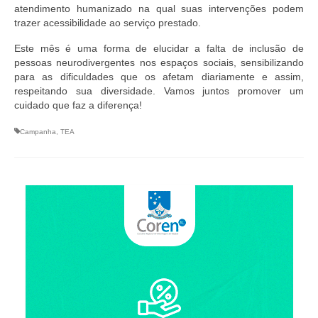
Suspensão do Exercício Profissional
atendimento humanizado na qual suas intervenções podem
trazer acessibilidade ao serviço prestado.
Para Você
Este mês é uma forma de elucidar a falta de inclusão de
pessoas neurodivergentes nos espaços sociais, sensibilizando
Procedimento para registro
para as dificuldades que os afetam diariamente e assim,
respeitando sua diversidade. Vamos juntos promover um
Clube de Vantagens
cuidado que faz a diferença!
Valores dos serviços
Campanha
,
TEA
Reserva de auditório
Notícias
Ouvidoria
Contatos
Fale Conosco
NEP