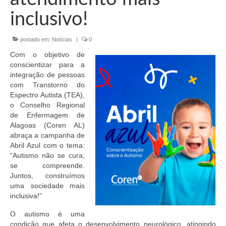
Organograma
inclusivo!
Conselheiros e Diretoria
postado em:
Notícias
|
0
Câmaras Técnicas
Com o objetivo de
Carta de Serviços ao Cidadão
conscientizar para a
integração de pessoas
Governança
com Transtorno do
Espectro Autista (TEA),
Transparência e Prestação de Contas
o Conselho Regional
de Enfermagem de
Eleições
Alagoas (Coren AL)
abraça a campanha de
Abril Azul com o tema:
Eleições Triênio 2027-2029
“Autismo não se cura,
se compreende.
Eleições 2023
Juntos, construímos
uma sociedade mais
Eleições Anteriores
inclusiva!”
Agenda do presidente
O autismo é uma
condição que afeta o desenvolvimento neurológico, atingindo