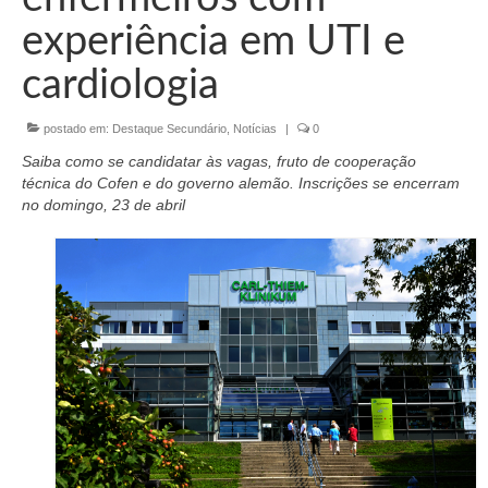
Organograma
experiência em UTI e
Conselheiros e Diretoria
cardiologia
Câmaras Técnicas
postado em:
Destaque Secundário
,
Notícias
|
0
Carta de Serviços ao Cidadão
Saiba como se candidatar às vagas, fruto de cooperação
Governança
técnica do Cofen e do governo alemão. Inscrições se encerram
no domingo, 23 de abril
Transparência e Prestação de Contas
Eleições
Eleições Triênio 2027-2029
Eleições 2023
Eleições Anteriores
Agenda do presidente