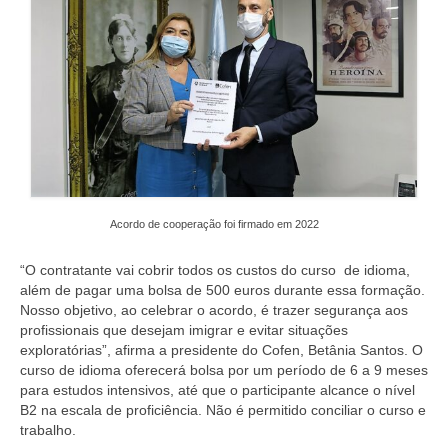
Suspensão do Exercício Profissional
Para Você
Procedimento para registro
Clube de Vantagens
Valores dos serviços
Reserva de auditório
Acordo de cooperação foi firmado em 2022
Notícias
“O contratante vai cobrir todos os custos do curso de idioma,
além de pagar uma bolsa de 500 euros durante essa formação.
Ouvidoria
Nosso objetivo, ao celebrar o acordo, é trazer segurança aos
profissionais que desejam imigrar e evitar situações
Contatos
exploratórias”, afirma a presidente do Cofen, Betânia Santos. O
curso de idioma oferecerá bolsa por um período de 6 a 9 meses
Fale Conosco
para estudos intensivos, até que o participante alcance o nível
B2 na escala de proficiência. Não é permitido conciliar o curso e
NEP
trabalho.