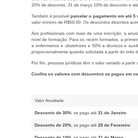
20% de desconto, 31 de março 10% de desconto e até 
Também é possível
parcelar o pagamento em até 5 
valor mínimo de R$50,00. Os descontos descritos aci
Aos profissionais com mais de uma inscrição, a anui
nível de formação. Para os recém formados, a prime
a enfermeiros e obstetrizes e 50% a técnicos e aux
proporcionalmente quando solicitada a partir do mês de
Por fim, pessoas jurídicas têm o valor variado a partir
Confira os valores com descontos se pagos em co
Valor Anuidade
Desconto de 30%
, se pago até
31 de Janeiro
Desconto de 20%
, se pago até
28 de Fevereiro
Desconto de 10%
, se pago até
31 de Março