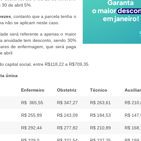
30 de abril 5%.
vezes
, contanto que a parcela tenha o
ma não se aplicam neste caso.
dade será referente a apenas o maior
ira anuidade tem desconto, sendo 30%
iliares de enfermagem, que será paga
 abril.
 do capital social, entre R$118,22 a R$709,35.
ta única
Enfermeiro
Obstetriz
Técnico
Auxiliar
R$ 365,55
R$ 347,27
R$ 263,61
R$ 210
R$ 255.89
R$ 243,09
R$ 184,53
R$ 147,
R$ 292,44
R$ 277,82
R$ 210,89
R$ 168,
R$ 329,0
R$ 321,54
R$ 237,25
R$ 189,