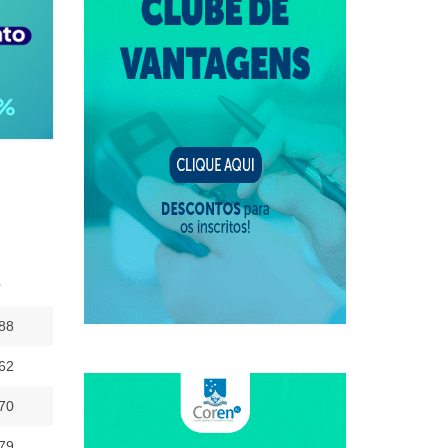
,88
62
70
79