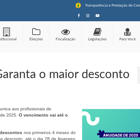
Transparência e Prestação de Con
stitucional
Eleições
Fiscalização
Legislações
Para Você
aranta o maior desconto
ica aos profissionais de
 de 2025.
O vencimento vai até o
 descontos
nos primeiros 4 meses do
e desconto, até o dia 28 de fevereiro