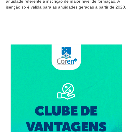
anuidade referente à inscrição de maior nível de formação. A
Editais e licitação
isenção só é válida para as anuidades geradas a partir de 2020.
Eleições
Fiscalização
Responsabilidade Técnica
Legislações
Decisões
Portarias
Resoluções
Desagravo Público
Processos Éticos
Censura Pública