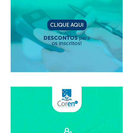
Suspensão do Exercício Profissional
Para Você
Procedimento para registro
Clube de Vantagens
Valores dos serviços
Reserva de auditório
Notícias
Ouvidoria
Contatos
Fale Conosco
NEP