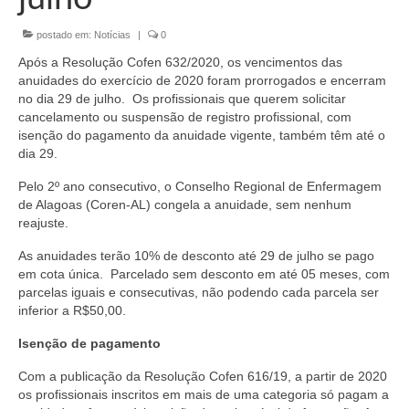
Organograma
postado em:
Notícias
|
0
Conselheiros e Diretoria
Após a Resolução Cofen 632/2020, os vencimentos das
Câmaras Técnicas
anuidades do exercício de 2020 foram prorrogados e encerram
no dia 29 de julho. Os profissionais que querem solicitar
Carta de Serviços ao Cidadão
cancelamento ou suspensão de registro profissional, com
isenção do pagamento da anuidade vigente, também têm até o
Governança
dia 29.
Pelo 2º ano consecutivo, o Conselho Regional de Enfermagem
Transparência e Prestação de Contas
de Alagoas (Coren-AL) congela a anuidade, sem nenhum
reajuste.
Eleições
As anuidades terão 10% de desconto até 29 de julho se pago
Eleições Triênio 2027-2029
em cota única. Parcelado sem desconto em até 05 meses, com
parcelas iguais e consecutivas, não podendo cada parcela ser
Eleições 2023
inferior a R$50,00.
Eleições Anteriores
Isenção de pagamento
Agenda do presidente
Com a publicação da Resolução Cofen 616/19, a partir de 2020
os profissionais inscritos em mais de uma categoria só pagam a