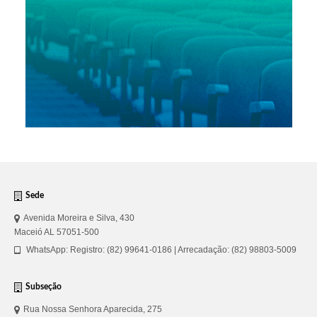
Sede
Avenida Moreira e Silva, 430
Maceió AL 57051-500
WhatsApp: Registro: (82) 99641-0186 | Arrecadação: (82) 98803-5009
Subseção
Rua Nossa Senhora Aparecida, 275