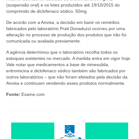
Editais e licitação
(suspensão oral) e os lotes produzidos até 19/10/2015 do
comprimido de diclofenaco sódico, 50mg.
Eleições
De acordo com a Anvisa, a decisão em banir os remédios
Fiscalização
fabricados pelo laboratório Prati Donaduzzi ocorreu por uma
alteração no processo de produção dos produtos que não foi
Responsabilidade Técnica
comunicada ou avaliada previamente.
A agência determinou que o laboratório recolha todos os
Legislações
estoques existentes no mercado. A medida entra em vigor hoje.
Vale notar que medicamentos a base de nimesulida,
Decisões
eritromicina e diclofenaco sódico também são fabricados por
outros laboratórios – que não foram afetados pela decisão da
Portarias
Anvisa e continuam vendendo esses produtos normalmente.
Resoluções
Fonte:
Exame.com
Desagravo Público
Processos Éticos
Censura Pública