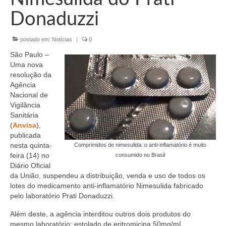
Organograma
Donaduzzi
Conselheiros e Diretoria
postado em:
Notícias
|
0
Câmaras Técnicas
São Paulo –
Carta de Serviços ao Cidadão
Uma nova
resolução da
Governança
Agência
Nacional de
Transparência e Prestação de Contas
Vigilância
Sanitária
Eleições
(
Anvisa
),
publicada
nesta quinta-
Eleições Triênio 2027-2029
Comprimidos de nimesulida: o anti-inflamatório é muito
feira (14) no
consumido no Brasil
Diário Oficial
Eleições 2023
da União, suspendeu a distribuição, venda e uso de todos os
lotes do medicamento anti-inflamatório Nimesulida fabricado
Eleições Anteriores
pelo laboratório Prati Donaduzzi.
Agenda do presidente
Além deste, a agência interditou outros dois produtos do
mesmo laboratório: estolado de eritromicina 50mg/mL