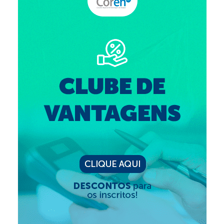
Suspensão do Exercício Profissional
Para Você
Procedimento para registro
Clube de Vantagens
Valores dos serviços
Reserva de auditório
Notícias
Ouvidoria
Contatos
Fale Conosco
NEP