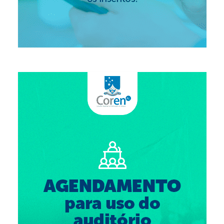
Suspensão do Exercício Profissional
Para Você
Procedimento para registro
Clube de Vantagens
Valores dos serviços
Reserva de auditório
Notícias
Ouvidoria
Contatos
Fale Conosco
NEP