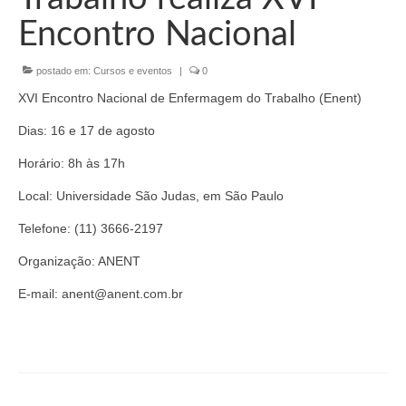
Organograma
Encontro Nacional
Conselheiros e Diretoria
postado em:
Cursos e eventos
|
0
Câmaras Técnicas
XVI Encontro Nacional de Enfermagem do Trabalho (Enent)
Carta de Serviços ao Cidadão
Dias: 16 e 17 de agosto
Governança
Horário: 8h às 17h
Transparência e Prestação de Contas
Local: Universidade São Judas, em São Paulo
Eleições
Telefone: (11) 3666-2197
Organização: ANENT
Eleições Triênio 2027-2029
E-mail: anent@anent.com.br
Eleições 2023
Eleições Anteriores
Agenda do presidente