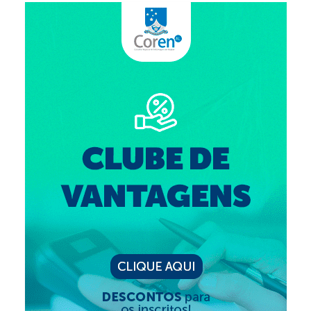
Editais e licitação
Eleições
Fiscalização
Responsabilidade Técnica
Legislações
Decisões
Portarias
Resoluções
Desagravo Público
Processos Éticos
Censura Pública