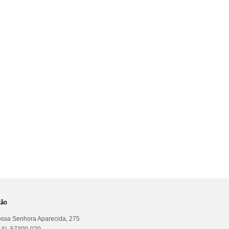
ção
ssa Senhora Aparecida, 275
a AL 57300-020