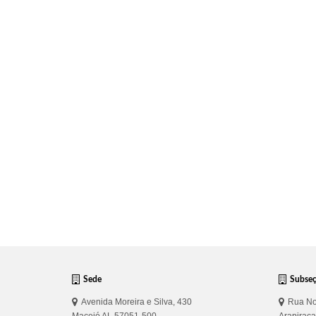
Sede
Subse
Avenida Moreira e Silva, 430
Rua No
Maceió AL 57051-500
Arapirac