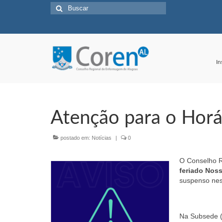
Buscar
por:
In
Atenção para o Horá
postado em:
Notícias
|
0
O Conselho R
feriado Nos
suspenso nes
Na Subsede (