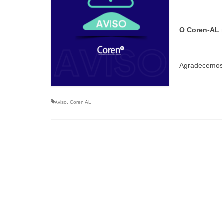
O Coren-AL r
Agradecemos
Aviso
,
Coren AL