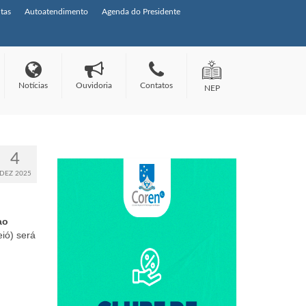
tas
Autoatendimento
Agenda do Presidente
Notícias
Ouvidoria
Contatos
NEP
4
DEZ 2025
ao
ió) será