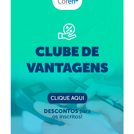
Suspensão do Exercício Profissional
Para Você
Procedimento para registro
Clube de Vantagens
Valores dos serviços
Reserva de auditório
Notícias
Ouvidoria
Contatos
Fale Conosco
NEP