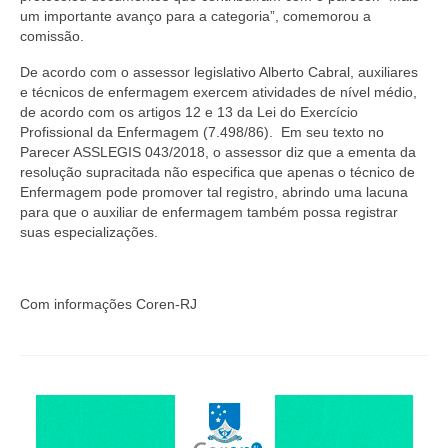
Editais e licitação
um importante avanço para a categoria”, comemorou a
comissão.
Eleições
De acordo com o assessor legislativo Alberto Cabral, auxiliares
Fiscalização
e técnicos de enfermagem exercem atividades de nível médio,
de acordo com os artigos 12 e 13 da Lei do Exercício
Responsabilidade Técnica
Profissional da Enfermagem (7.498/86). Em seu texto no
Parecer ASSLEGIS 043/2018, o assessor diz que a ementa da
Legislações
resolução supracitada não especifica que apenas o técnico de
Enfermagem pode promover tal registro, abrindo uma lacuna
Decisões
para que o auxiliar de enfermagem também possa registrar
suas especializações.
Portarias
Resoluções
Com informações Coren-RJ
Desagravo Público
Processos Éticos
Censura Pública