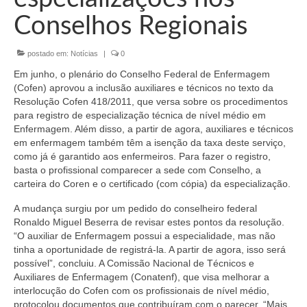
Organograma
Conselhos Regionais
Conselheiros e Diretoria
postado em:
Notícias
|
0
Câmaras Técnicas
Em junho, o plenário do Conselho Federal de Enfermagem
Carta de Serviços ao Cidadão
(Cofen) aprovou a inclusão auxiliares e técnicos no texto da
Resolução Cofen 418/2011, que versa sobre os procedimentos
Governança
para registro de especialização técnica de nível médio em
Enfermagem. Além disso, a partir de agora, auxiliares e técnicos
Transparência e Prestação de Contas
em enfermagem também têm a isenção da taxa deste serviço,
como já é garantido aos enfermeiros. Para fazer o registro,
Eleições
basta o profissional comparecer a sede com Conselho, a
carteira do Coren e o certificado (com cópia) da especialização.
Eleições Triênio 2027-2029
A mudança surgiu por um pedido do conselheiro federal
Ronaldo Miguel Beserra de revisar estes pontos da resolução.
Eleições 2023
“O auxiliar de Enfermagem possui a especialidade, mas não
tinha a oportunidade de registrá-la. A partir de agora, isso será
Eleições Anteriores
possível”, concluiu. A Comissão Nacional de Técnicos e
Auxiliares de Enfermagem (Conatenf), que visa melhorar a
Agenda do presidente
interlocução do Cofen com os profissionais de nível médio,
protocolou documentos que contribuíram com o parecer. “Mais