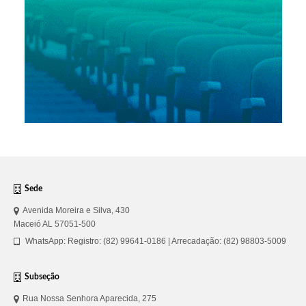
Sede
Avenida Moreira e Silva, 430
Maceió AL 57051-500
WhatsApp: Registro: (82) 99641-0186 | Arrecadação: (82) 98803-5009
Subseção
Rua Nossa Senhora Aparecida, 275