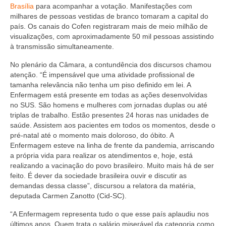
Editais e licitação
Brasília
para acompanhar a votação. Manifestações com
milhares de pessoas vestidas de branco tomaram a capital do
Eleições
país. Os canais do Cofen registraram mais de meio milhão de
visualizações, com aproximadamente 50 mil pessoas assistindo
Fiscalização
à transmissão simultaneamente.
Responsabilidade Técnica
No plenário da Câmara, a contundência dos discursos chamou
atenção. “É impensável que uma atividade profissional de
tamanha relevância não tenha um piso definido em lei. A
Legislações
Enfermagem está presente em todas as ações desenvolvidas
no SUS. São homens e mulheres com jornadas duplas ou até
Decisões
triplas de trabalho. Estão presentes 24 horas nas unidades de
saúde. Assistem aos pacientes em todos os momentos, desde o
Portarias
pré-natal até o momento mais doloroso, do óbito. A
Enfermagem esteve na linha de frente da pandemia, arriscando
Resoluções
a própria vida para realizar os atendimentos e, hoje, está
realizando a vacinação do povo brasileiro. Muito mais há de ser
Desagravo Público
feito. É dever da sociedade brasileira ouvir e discutir as
demandas dessa classe”, discursou a relatora da matéria,
Processos Éticos
deputada Carmen Zanotto (Cid-SC).
Censura Pública
“A Enfermagem representa tudo o que esse país aplaudiu nos
últimos anos. Quem trata o salário miserável da categoria como