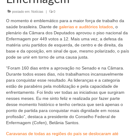
Organograma
postado em:
Notícias
|
0
Conselheiros e Diretoria
O momento é emblemático para a maior força de trabalho da
Câmaras Técnicas
saúde brasileira. Diante de
galerias e auditórios lotados
, o
plenário da Câmara dos Deputados aprovou o piso nacional da
Carta de Serviços ao Cidadão
Enfermagem por 449 votos a 12. Mais uma vez, a defesa da
matéria uniu partidos de esquerda, de centro e de direita, da
Governança
base e da oposição, em sinal de que, mesmo polarizado, o país
pode se unir em torno de uma causa justa.
Transparência e Prestação de Contas
“Foram 160 dias entre a aprovação no Senado e na Câmara.
Durante todos esses dias, nós trabalhamos incansavelmente
Eleições
para conquistar esse resultado. As lideranças e a categoria
estão de parabéns pela mobilização e pela capacidade de
Eleições Triênio 2027-2029
enfrentamento. Foi lindo ver todas as iniciativas que surgiram
nesses meses. Eu me sinto feliz e realizada por fazer parte
Eleições 2023
desse momento histórico e tenho certeza que será apenas o
ponto de partida para conquistar mais dignidade em nossa
Eleições Anteriores
profissão”, destaca a presidente do Conselho Federal de
Enfermagem (Cofen), Betânia Santos.
Agenda do presidente
Caravanas de todas as regiões do país se deslocaram até