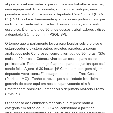
Suspensão do Exercício Profissional
algo aceitável não sabe o que significa um trabalho exaustivo,
uma equipe mal dimensionada, um repouso indigno, uma
Para Você
jornada exaustiva”, discursou o deputado Célio Studart (PSD-
CE). “O Brasil é extremamente grato a esses profissionais que
Procedimento para registro
na linha de frente salvam vidas. É nossa obrigação garantir
esse piso. É uma luta de 30 anos desses trabalhadores”, disse
Clube de Vantagens
a deputada Sâmia Bomfim (PSOL-SP).
Valores dos serviços
O tempo que o parlamento levou para legislar sobre o piso é
estarrecedor e existem outros projetos parados, a serem
analisados pelo Congresso, como a jornada de 30 horas. “São
Reserva de auditório
mais de 20 anos, a Câmara virando as costas para esses
profissionais. Portanto, hoje é apenas parte da justiça que está
Notícias
sendo feita. Agora, é 30 horas, já! Como tem coragem algum
deputado votar contra?”, indagou o deputado Fred Costa
Ouvidoria
(Patriotas-MG). “Tenho certeza que a sociedade brasileira
gostaria de estar aqui em nosso lugar, votando sim à
Contatos
Enfermagem brasileira”, emendou o deputado Marcelo Freixo
(PSB-RJ).
Fale Conosco
O consenso das entidades federais que representam a
NEP
categoria em torno do PL 2564 foi construído a partir de