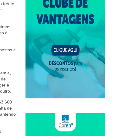
o frente
e
simas
to à
postos e
demia,
 de
ger e
outro.
$3.600
inha de
mantendo
o