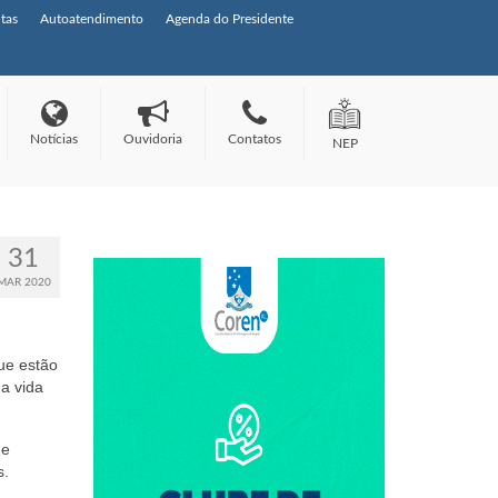
tas
Autoatendimento
Agenda do Presidente
Notícias
Ouvidoria
Contatos
NEP
31
MAR 2020
ue estão
a vida
de
s.