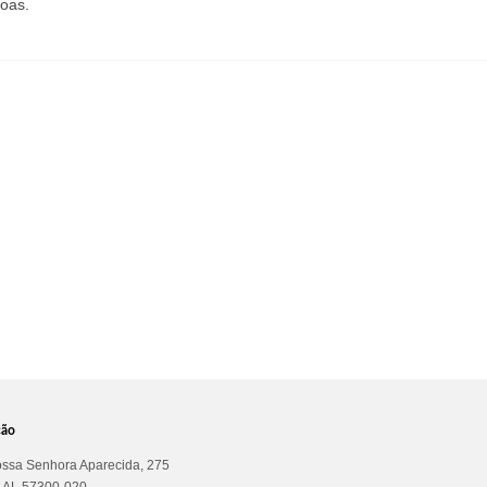
oas.
ção
ssa Senhora Aparecida, 275
a AL 57300-020