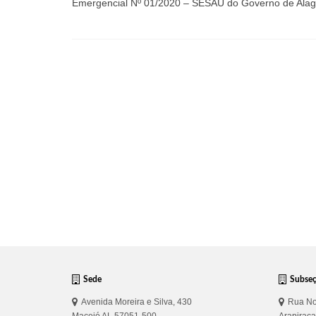
Emergencial Nº 01/2020 – SESAU do Governo de Alag
Sede
Subse
Avenida Moreira e Silva, 430
Rua No
Maceió AL 57051-500
Arapirac