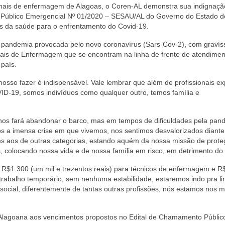
ionais de enfermagem de Alagoas, o Coren-AL demonstra sua indignaçã
 Público Emergencial Nº 01/2020 – SESAU/AL do Governo do Estado d
is da saúde para o enfrentamento do Covid-19.
 pandemia provocada pelo novo coronavírus (Sars-Cov-2), com gravís
onais de Enfermagem que se encontram na linha de frente de atendimen
 país.
osso fazer é indispensável. Vale lembrar que além de profissionais ex
ID-19, somos indivíduos como qualquer outro, temos família e
os fará abandonar o barco, mas em tempos de dificuldades pela pan
 a imensa crise em que vivemos, nos sentimos desvalorizados diante
ores aos de outras categorias, estando aquém da nossa missão de prote
 colocando nossa vida e de nossa família em risco, em detrimento do 
de R$1.300 (um mil e trezentos reais) para técnicos de enfermagem e R
m trabalho temporário, sem nenhuma estabilidade, estaremos indo pra l
social, diferentemente de tantas outras profissões, nós estamos nos 
 Alagoana aos vencimentos propostos no Edital de Chamamento Públic