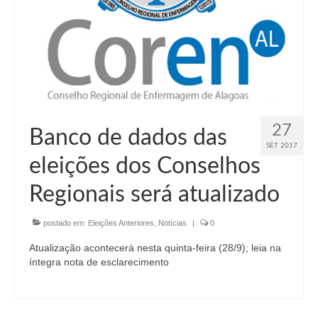
Suspensão do Exercício Profissional
Para Você
Procedimento para registro
Clube de Vantagens
Valores dos serviços
27
Banco de dados das
SET 2017
Reserva de auditório
eleições dos Conselhos
Notícias
Regionais será atualizado
Ouvidoria
postado em:
Eleições Anteriores
,
Notícias
|
0
Contatos
Atualização acontecerá nesta quinta-feira (28/9); leia na
íntegra nota de esclarecimento
Fale Conosco
NEP