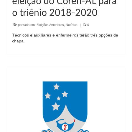
eleição do Coren-AL para
Editais e licitação
o triênio 2018-2020
Eleições
postado em:
Fiscalização
Eleições Anteriores
,
Notícias
|
0
Técnicos e auxiliares e enfermeiros terão três opções de
Responsabilidade Técnica
chapa.
Legislações
Decisões
Portarias
Resoluções
Desagravo Público
Processos Éticos
Censura Pública