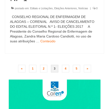
postado em:
Editais e Licitações
,
Eleições Anteriores
,
Notícias
|
0
CONSELHO REGIONAL DE ENFERMAGEM DE
ALAGOAS – COREN/AL AVISO DE CANCELAMENTO
DO EDITAL ELEITORAL N.º 1- ELEIÇÕES 2017 A
Presidente do Conselho Regional de Enfermagem de
Alagoas, Zandra Maria Cardoso Candiotti, no uso de
suas atribuições …
Conteúdo
Paginação
«
1
2
3
4
5
»
de
posts