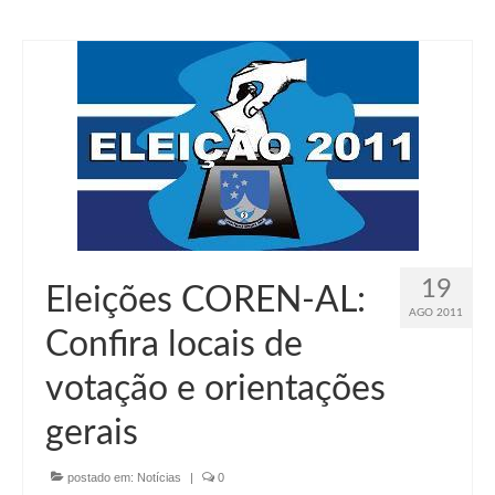
Editais e licitação
Eleições
Fiscalização
Responsabilidade Técnica
Legislações
Decisões
Portarias
19
Eleições COREN-AL:
AGO 2011
Resoluções
Confira locais de
Desagravo Público
votação e orientações
Processos Éticos
gerais
Censura Pública
postado em:
Notícias
|
0