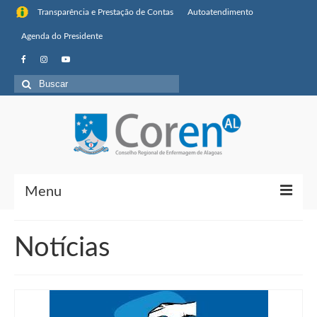
Transparência e Prestação de Contas
Autoatendimento
Agenda do Presidente
Buscar
por:
Menu
Institucional
Notícias
Sobre o Coren-AL
Missão, visão de futuro e valores