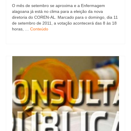
Suspensão do Exercício Profissional
O mês de setembro se aproxima e a Enfermagem
alagoana já está no clima para a eleição da nova
Para Você
diretoria do COREN-AL. Marcado para o domingo, dia 11
de setembro de 2011, a votação acontecerá das 8 às 18
Procedimento para registro
horas, …
Conteúdo
Clube de Vantagens
Valores dos serviços
Reserva de auditório
Notícias
Ouvidoria
Contatos
Fale Conosco
NEP