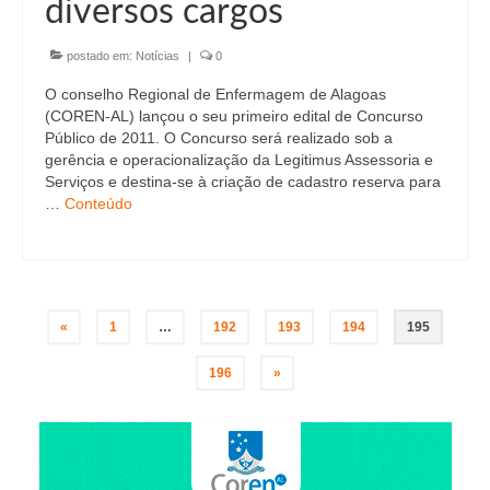
diversos cargos
postado em:
Notícias
|
0
O conselho Regional de Enfermagem de Alagoas
(COREN-AL) lançou o seu primeiro edital de Concurso
Público de 2011. O Concurso será realizado sob a
gerência e operacionalização da Legitimus Assessoria e
Serviços e destina-se à criação de cadastro reserva para
…
Conteúdo
Paginação
«
1
…
192
193
194
195
de
196
»
posts