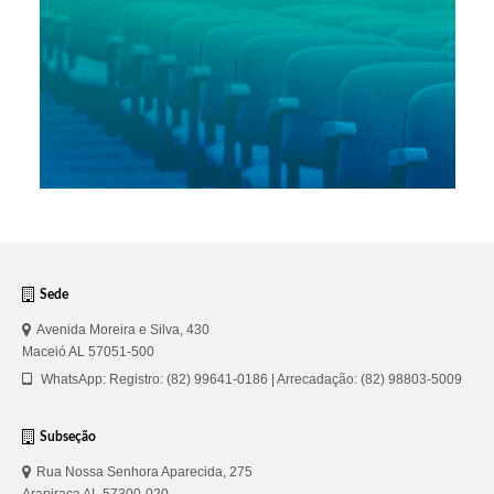
Sede
Avenida Moreira e Silva, 430
Maceió AL 57051-500
WhatsApp: Registro: (82) 99641-0186 | Arrecadação: (82) 98803-5009
Subseção
Rua Nossa Senhora Aparecida, 275
Arapiraca AL 57300-020