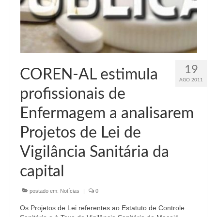
19
COREN-AL estimula
AGO 2011
profissionais de
Enfermagem a analisarem
Projetos de Lei de
Vigilância Sanitária da
capital
postado em:
Notícias
|
0
Os Projetos de Lei referentes ao Estatuto de Controle