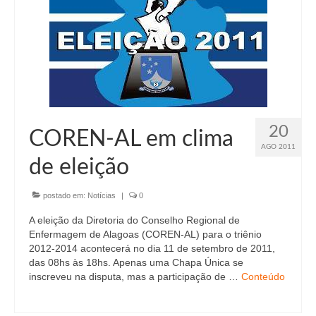
Organograma
Conselheiros e Diretoria
Câmaras Técnicas
Carta de Serviços ao Cidadão
Governança
20
COREN-AL em clima
Transparência e Prestação de Contas
AGO 2011
de eleição
Eleições
postado em:
Notícias
|
0
Eleições Triênio 2027-2029
A eleição da Diretoria do Conselho Regional de
Eleições 2023
Enfermagem de Alagoas (COREN-AL) para o triênio
2012-2014 acontecerá no dia 11 de setembro de 2011,
Eleições Anteriores
das 08hs às 18hs. Apenas uma Chapa Única se
inscreveu na disputa, mas a participação de …
Conteúdo
Agenda do presidente