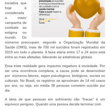
Editais e licitação
iniciativa que
hoje é
Eleições
considerada
a maior
Fiscalização
campanha de
combate ao
Responsabilidade Técnica
estigma no
mundo. Os
Legislações
números preocupam: segundo a Organização Mundial da
Saúde (OMS), mais de 700 mil suicídios foram registrados em
Decisões
2019 em todo o planeta. A faixa etária entre 17 e 24 anos está
entre as mais afetadas, liderando as estatísticas globais.
Portarias
Essa triste realidade gera impactos negativos à sociedade. Por
ser uma ocorrência complexa, a causa pode se desenvolver
Resoluções
por inúmeros fatores, sejam psicológicos, biológicos, sociais ou
culturais. No Brasil, os registros se aproximam de 14 mil casos
Desagravo Público
por ano, ou seja, em média 38 pessoas cometem suicídio por
dia.
Processos Éticos
A ideia de que pessoas em sofrimento são “fracas” é um
Censura Pública
equívoco perigoso. Quando uma pessoa decide terminar com