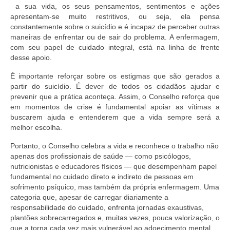
Suspensão do Exercício Profissional
a sua vida, os seus pensamentos, sentimentos e ações
apresentam-se muito restritivos, ou seja, ela pensa
Para Você
constantemente sobre o suicídio e é incapaz de perceber outras
maneiras de enfrentar ou de sair do problema. A enfermagem,
Procedimento para registro
com seu papel de cuidado integral, está na linha de frente
desse apoio.
Clube de Vantagens
É importante reforçar sobre os estigmas que são gerados a
partir do suicídio. É dever de todos os cidadãos ajudar e
Valores dos serviços
prevenir que a prática aconteça. Assim, o Conselho reforça que
em momentos de crise é fundamental apoiar as vítimas a
Reserva de auditório
buscarem ajuda e entenderem que a vida sempre será a
melhor escolha.
Notícias
Portanto, o Conselho celebra a vida e reconhece o trabalho não
Ouvidoria
apenas dos profissionais de saúde — como psicólogos,
nutricionistas e educadores físicos — que desempenham papel
Contatos
fundamental no cuidado direto e indireto de pessoas em
sofrimento psíquico, mas também da própria enfermagem. Uma
Fale Conosco
categoria que, apesar de carregar diariamente a
responsabilidade do cuidado, enfrenta jornadas exaustivas,
NEP
plantões sobrecarregados e, muitas vezes, pouca valorização, o
que a torna cada vez mais vulnerável ao adoecimento mental.