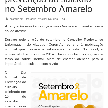
Organograma
no Setembro Amarelo
Conselheiros e Diretoria
postado em:
Destaque Principal
,
Notícias
|
0
Câmaras Técnicas
A campanha mundial reforça a importância dos cuidados com a
Carta de Serviços ao Cidadão
saúde mental.
Durante todo o mês de setembro, o Conselho Regional de
Governança
Enfermagem de Alagoas (Coren
-AL) se une à mobilização
mundial que destaca a valorização da vida. No Brasil, o
Transparência e Prestação de Contas
movimento
teve início em 2014 e busca quebrar o estigma em
torno da saúde mental, além de chamar atenção para a
Eleições
importância do cuidado com a vida.
Eleições Triênio 2027-2029
O Dia
Mundial de
Eleições 2023
Prevenção ao
Suicídio,
Eleições Anteriores
celebrado em
10 de
Agenda do presidente
setembro,
integra essa