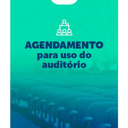
Suspensão do Exercício Profissional
Para Você
Procedimento para registro
Clube de Vantagens
Valores dos serviços
Reserva de auditório
Notícias
Ouvidoria
Contatos
Fale Conosco
NEP