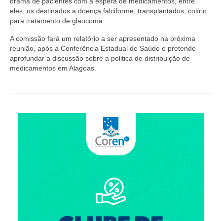
drama de pacientes com a espera de medicamentos, entre
Editais e licitação
eles, os destinados a doença falciforme, transplantados, colírio
para tratamento de glaucoma.
Eleições
A comissão fará um relatório a ser apresentado na próxima
Fiscalização
reunião, após a Conferência Estadual de Saúde e pretende
aprofundar a discussão sobre a politica de distribuição de
Responsabilidade Técnica
medicamentos em Alagoas.
Legislações
Decisões
Portarias
Resoluções
Desagravo Público
Processos Éticos
Censura Pública