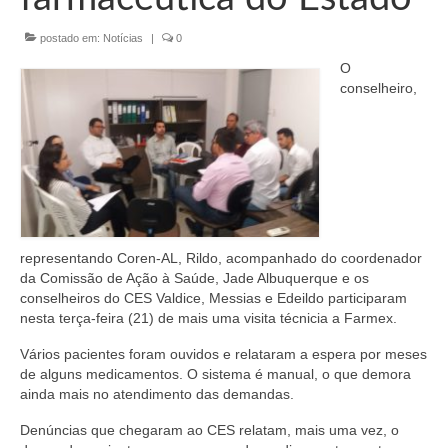
Organograma
postado em:
Notícias
|
0
Conselheiros e Diretoria
O
Câmaras Técnicas
conselheiro,
Carta de Serviços ao Cidadão
Governança
Transparência e Prestação de Contas
Eleições
representando Coren-AL, Rildo, acompanhado do coordenador
da Comissão de Ação à Saúde, Jade Albuquerque e os
Eleições Triênio 2027-2029
conselheiros do CES Valdice, Messias e Edeildo participaram
nesta terça-feira (21) de mais uma visita técnicia a Farmex.
Eleições 2023
Vários pacientes foram ouvidos e relataram a espera por meses
Eleições Anteriores
de alguns medicamentos. O sistema é manual, o que demora
ainda mais no atendimento das demandas.
Agenda do presidente
Denúncias que chegaram ao CES relatam, mais uma vez, o