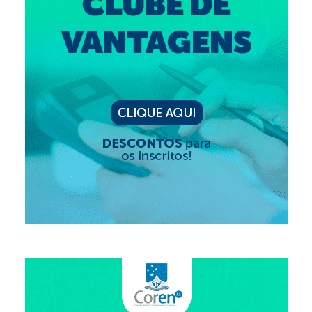
Suspensão do Exercício Profissional
Para Você
Procedimento para registro
Clube de Vantagens
Valores dos serviços
Reserva de auditório
Notícias
Ouvidoria
Contatos
Fale Conosco
NEP