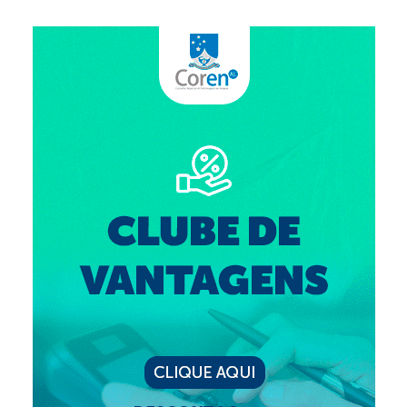
Suspensão do Exercício Profissional
Para Você
Procedimento para registro
Clube de Vantagens
Valores dos serviços
Reserva de auditório
Notícias
Ouvidoria
Contatos
Fale Conosco
NEP