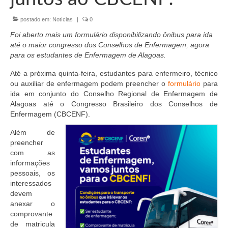
Organograma
postado em:
Notícias
|
0
Conselheiros e Diretoria
Foi aberto mais um formulário disponibilizando ônibus para ida
Câmaras Técnicas
até o maior congresso dos Conselhos de Enfermagem, agora
para os estudantes de Enfermagem de Alagoas.
Carta de Serviços ao Cidadão
Até a próxima quinta-feira, estudantes para enfermeiro, técnico
ou auxiliar de enfermagem podem preencher o
formulário
para
Governança
ida em conjunto do Conselho Regional de Enfermagem de
Alagoas até o
Congresso Brasileiro dos Conselhos de
Transparência e Prestação de Contas
Enfermagem (CBCENF).
Eleições
Além de
preencher
Eleições Triênio 2027-2029
com as
informações
Eleições 2023
pessoais, os
interessados
Eleições Anteriores
devem
anexar o
Agenda do presidente
comprovante
de matricula