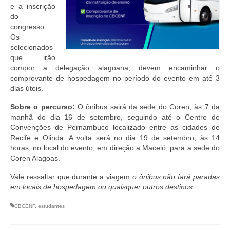
Editais e licitação
e a inscrição
do
Eleições
congresso.
Os
Fiscalização
selecionados
que irão
Responsabilidade Técnica
compor a delegação alagoana, devem encaminhar o
comprovante de hospedagem no período do evento em até 3
Legislações
dias úteis.
Sobre o percurso:
O ônibus sairá da sede do Coren, às 7 da
Decisões
manhã do dia 16 de setembro, seguindo até o Centro de
Convenções de Pernambuco localizado entre as cidades de
Portarias
Recife e Olinda. A volta será no dia 19 de setembro, às 14
horas, no local do evento, em direção a Maceió, para a sede do
Resoluções
Coren Alagoas.
Desagravo Público
Vale ressaltar que durante a viagem
o ônibus
n
ão fará paradas
em locais de hospedagem ou quaisquer outros destinos
.
Processos Éticos
CBCENF
,
estudantes
Censura Pública