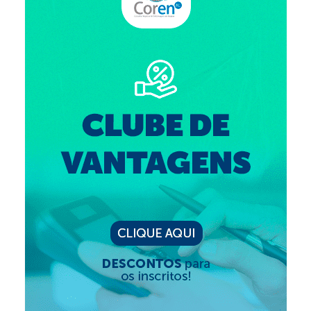
Editais e licitação
Eleições
Fiscalização
Responsabilidade Técnica
Legislações
Decisões
Portarias
Resoluções
Desagravo Público
Processos Éticos
Censura Pública