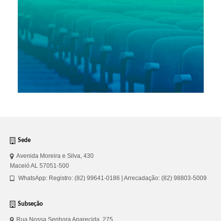
Sede
Avenida Moreira e Silva, 430
Maceió AL 57051-500
WhatsApp: Registro: (82) 99641-0186 | Arrecadação: (82) 98803-5009
Subseção
Rua Nossa Senhora Aparecida, 275