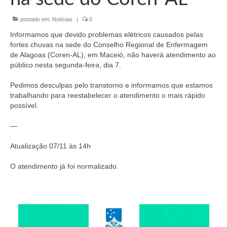
Organograma
postado em:
Notícias
|
0
Conselheiros e Diretoria
Informamos que devido problemas elétricos causados pelas
Câmaras Técnicas
fortes chuvas na sede do Conselho Regional de Enfermagem
de Alagoas (Coren-AL), em Maceió, não haverá atendimento ao
Carta de Serviços ao Cidadão
público nesta segunda-feira, dia 7.
Governança
Pedimos desculpas pelo transtorno e informamos que estamos
trabalhando para reestabelecer o atendimento o mais rápido
Transparência e Prestação de Contas
possível.
Eleições
—
Atualização 07/11 às 14h
Eleições Triênio 2027-2029
O atendimento já foi normalizado.
Eleições 2023
Eleições Anteriores
Agenda do presidente