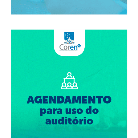
Suspensão do Exercício Profissional
Para Você
Procedimento para registro
Clube de Vantagens
Valores dos serviços
Reserva de auditório
Notícias
Ouvidoria
Contatos
Fale Conosco
NEP