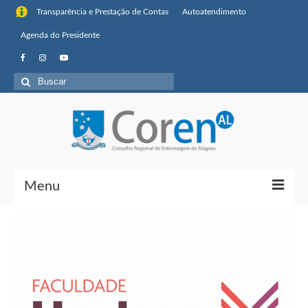
Transparência e Prestação de Contas
Autoatendimento
Agenda do Presidente
Menu
Institucional
Sobre o Coren-AL
Missão, visão de futuro e valores