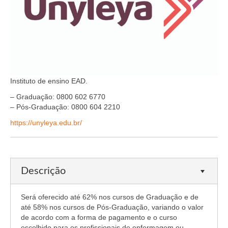
Organograma
Conselheiros e Diretoria
Câmaras Técnicas
Carta de Serviços ao Cidadão
Instituto de ensino EAD.
Governança
– Graduação: 0800 602 6770
Transparência e Prestação de Contas
– Pós-Graduação: 0800 604 2210
https://unyleya.edu.br/
Eleições
Eleições Triênio 2027-2029
Eleições 2023
Descrição
Eleições Anteriores
Será oferecido até 62% nos cursos de Graduação e de
até 58% nos cursos de Pós-Graduação, variando o valor
Agenda do presidente
de acordo com a forma de pagamento e o curso
escolhido para os profissionais de enfermagem ou