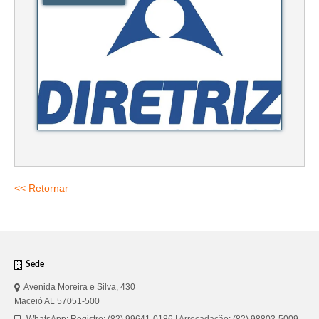
Suspensão do Exercício Profissional
Para Você
Procedimento para registro
Clube de Vantagens
Valores dos serviços
Reserva de auditório
Notícias
<< Retornar
Ouvidoria
Contatos
Sede
Fale Conosco
Avenida Moreira e Silva, 430
NEP
Maceió AL 57051-500