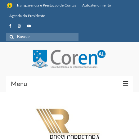
Transparência e Prestação de Contas
Autoatendimento
Agenda do Presidente
Menu
Institucional
Sobre o Coren-AL
Missão, visão de futuro e valores