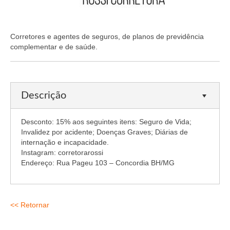
Organograma
Conselheiros e Diretoria
Corretores e agentes de seguros, de planos de previdência
Câmaras Técnicas
complementar e de saúde.
Carta de Serviços ao Cidadão
Governança
Descrição
Transparência e Prestação de Contas
Desconto: 15% aos seguintes itens: Seguro de Vida;
Eleições
Invalidez por acidente; Doenças Graves; Diárias de
internação e incapacidade.
Eleições Triênio 2027-2029
Instagram: corretorarossi
Endereço: Rua Pageu 103 – Concordia BH/MG
Eleições 2023
Eleições Anteriores
<< Retornar
Agenda do presidente