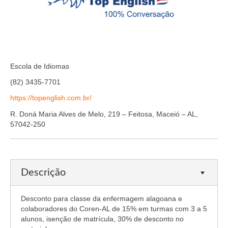
Organograma
Conselheiros e Diretoria
Câmaras Técnicas
Carta de Serviços ao Cidadão
Escola de Idiomas
(82) 3435-7701
Governança
https://topenglish.com.br/
Transparência e Prestação de Contas
R. Doná Maria Alves de Melo, 219 – Feitosa, Maceió – AL,
57042-250
Eleições
Eleições Triênio 2027-2029
Eleições 2023
Descrição
Eleições Anteriores
Desconto para classe da enfermagem alagoana e
colaboradores do Coren-AL de 15% em turmas com 3 a 5
Agenda do presidente
alunos, isenção de matrícula, 30% de desconto no