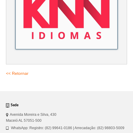
Suspensão do Exercício Profissional
Para Você
Procedimento para registro
Clube de Vantagens
Valores dos serviços
Reserva de auditório
<< Retornar
Notícias
Ouvidoria
Contatos
Sede
Fale Conosco
Avenida Moreira e Silva, 430
Maceió AL 57051-500
NEP
WhatsApp: Registro: (82) 99641-0186 | Arrecadação: (82) 98803-5009