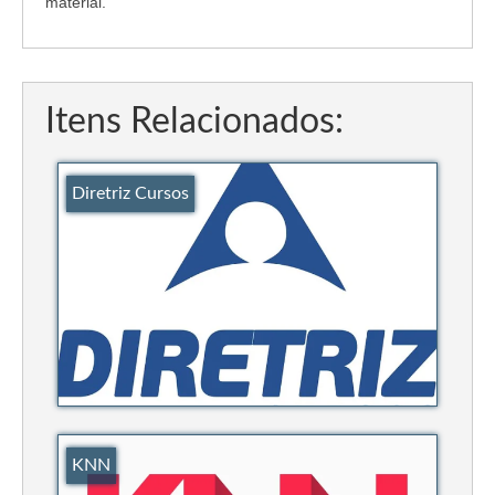
material.
Editais e licitação
Eleições
Fiscalização
Itens Relacionados:
Responsabilidade Técnica
Legislações
Diretriz Cursos
Decisões
Portarias
Resoluções
Desagravo Público
Processos Éticos
Censura Pública
KNN