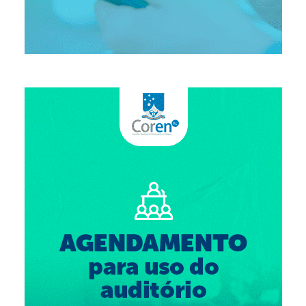
Suspensão do Exercício Profissional
Para Você
Procedimento para registro
Clube de Vantagens
Valores dos serviços
Reserva de auditório
Notícias
Ouvidoria
Contatos
Fale Conosco
NEP