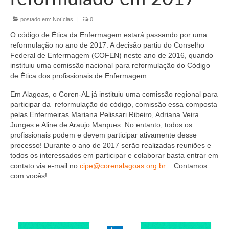
Organograma
postado em:
Notícias
|
0
Conselheiros e Diretoria
O código de Ética da Enfermagem estará passando por uma
Câmaras Técnicas
reformulação no ano de 2017. A decisão partiu do Conselho
Federal de Enfermagem (COFEN) neste ano de 2016, quando
Carta de Serviços ao Cidadão
instituiu uma comissão nacional para reformulação do Código
de Ética dos profissionais de Enfermagem.
Governança
Em Alagoas, o Coren-AL já instituiu uma comissão regional para
participar da reformulação do código, comissão essa composta
Transparência e Prestação de Contas
pelas Enfermeiras Mariana Pelissari Ribeiro, Adriana Veira
Junges e Aline de Araujo Marques. No entanto, todos os
Eleições
profissionais podem e devem participar ativamente desse
processo! Durante o ano de 2017 serão realizadas reuniões e
Eleições Triênio 2027-2029
todos os interessados em participar e colaborar basta entrar em
contato via e-mail no
cipe@corenalagoas.org.br
. Contamos
Eleições 2023
com vocês!
Eleições Anteriores
Agenda do presidente