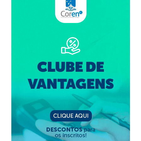
Editais e licitação
Eleições
Fiscalização
Responsabilidade Técnica
Legislações
Decisões
Portarias
Resoluções
Desagravo Público
Processos Éticos
Censura Pública