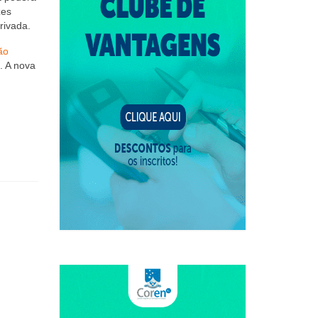
zes
rivada.
ão
. A nova