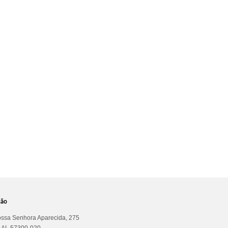
ção
ssa Senhora Aparecida, 275
a AL 57300-020