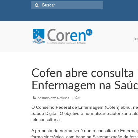
Buscar
por:
In
Cofen abre consulta 
Enfermagem na Saúde
postado em:
Notícias
|
0
O Conselho Federal de Enfermagem (Cofen) abriu, nest
Saúde Digital. O objetivo é normatizar e autorizar a a
teleconsultoria.
A proposta da normativa é que a consulta de Enferm
forma sincrônica, com base na Sistematização da Assi