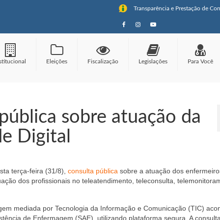
Transparência e Prestação de Con
stitucional
Eleições
Fiscalização
Legislações
Para Você
pública sobre atuação da
 Digital
a terça-feira (31/8),
consulta pública
sobre a atuação dos enfermeiro
tuação dos profissionais no teleatendimento, teleconsulta, telemonitora
agem mediada por Tecnologia da Informação e Comunicação (TIC) aco
stência de Enfermagem (SAE), utilizando plataforma segura. A consult