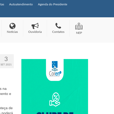
tas
Autoatendimento
Agenda do Presidente
Notícias
Ouvidoria
Contatos
NEP
3
SET 2021
s na
mento e
nteça de
a poderá