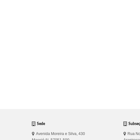
Sede
Subse
Avenida Moreira e Silva, 430
Rua No
Maceió AL 57051-500
Arapirac