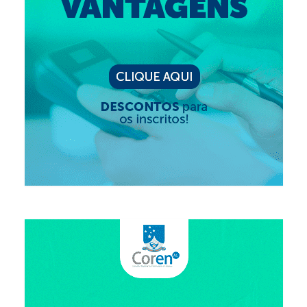
Suspensão do Exercício Profissional
Para Você
Procedimento para registro
Clube de Vantagens
Valores dos serviços
Reserva de auditório
Notícias
Ouvidoria
Contatos
Fale Conosco
NEP