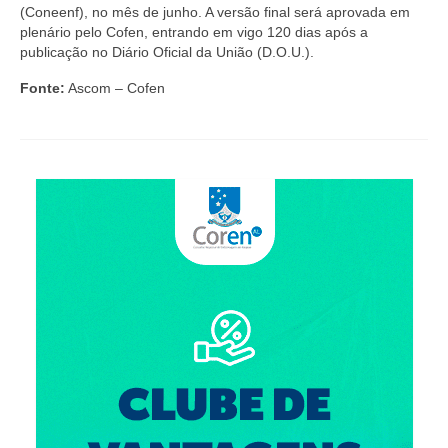
Editais e licitação
(Coneenf), no mês de junho. A versão final será aprovada em
plenário pelo Cofen, entrando em vigo 120 dias após a
Eleições
publicação no Diário Oficial da União (D.O.U.).
Fiscalização
Fonte:
Ascom – Cofen
Responsabilidade Técnica
Legislações
Decisões
Portarias
Resoluções
Desagravo Público
Processos Éticos
Censura Pública