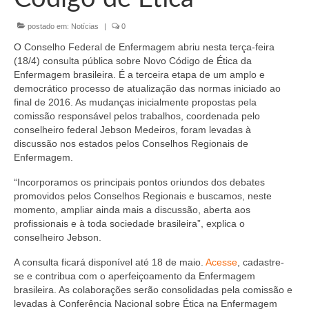
Organograma
postado em:
Notícias
|
0
Conselheiros e Diretoria
O Conselho Federal de Enfermagem abriu nesta terça-feira
Câmaras Técnicas
(18/4) consulta pública sobre Novo Código de Ética da
Enfermagem brasileira. É a terceira etapa de um amplo e
Carta de Serviços ao Cidadão
democrático processo de atualização das normas iniciado ao
final de 2016. As mudanças inicialmente propostas pela
Governança
comissão responsável pelos trabalhos, coordenada pelo
conselheiro federal Jebson Medeiros, foram levadas à
Transparência e Prestação de Contas
discussão nos estados pelos Conselhos Regionais de
Enfermagem.
Eleições
“Incorporamos os principais pontos oriundos dos debates
promovidos pelos Conselhos Regionais e buscamos, neste
Eleições Triênio 2027-2029
momento, ampliar ainda mais a discussão, aberta aos
profissionais e à toda sociedade brasileira”, explica o
Eleições 2023
conselheiro Jebson.
Eleições Anteriores
A consulta ficará disponível até 18 de maio.
Acesse
, cadastre-
se e contribua com o aperfeiçoamento da Enfermagem
Agenda do presidente
brasileira. As colaborações serão consolidadas pela comissão e
levadas à Conferência Nacional sobre Ética na Enfermagem