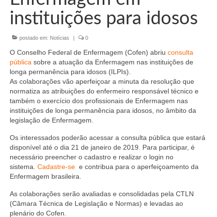
Organograma
instituições para idosos
Conselheiros e Diretoria
postado em:
Notícias
|
0
Câmaras Técnicas
O Conselho Federal de Enfermagem (Cofen) abriu
consulta
Carta de Serviços ao Cidadão
pública
sobre a atuação da Enfermagem nas instituições de
longa permanência para idosos (ILPIs).
Governança
As colaborações vão aperfeiçoar a minuta da resolução que
normatiza as atribuições do enfermeiro responsável técnico e
Transparência e Prestação de Contas
também o exercício dos profissionais de Enfermagem nas
instituições de longa permanência para idosos, no âmbito da
Eleições
legislação de Enfermagem.
Os interessados poderão acessar a consulta pública que estará
Eleições Triênio 2027-2029
disponível até o dia 21 de janeiro de 2019. Para participar, é
necessário preencher o cadastro e realizar o login no
Eleições 2023
sistema.
Cadastre-se
e contribua para o aperfeiçoamento da
Enfermagem brasileira.
Eleições Anteriores
As colaborações serão avaliadas e consolidadas pela CTLN
Agenda do presidente
(Câmara Técnica de Legislação e Normas) e levadas ao
plenário do Cofen.