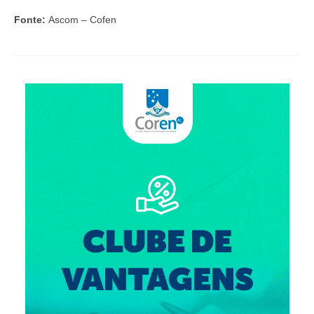
Editais e licitação
Fonte:
Ascom – Cofen
Eleições
Fiscalização
Responsabilidade Técnica
Legislações
Decisões
Portarias
Resoluções
Desagravo Público
Processos Éticos
Censura Pública