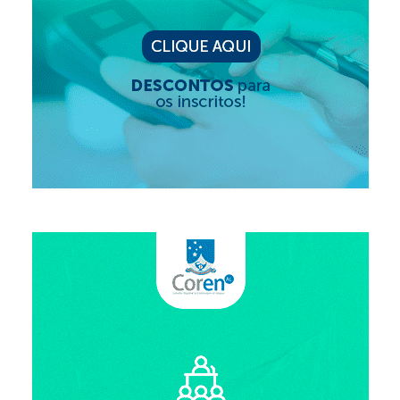
Suspensão do Exercício Profissional
Para Você
Procedimento para registro
Clube de Vantagens
Valores dos serviços
Reserva de auditório
Notícias
Ouvidoria
Contatos
Fale Conosco
NEP