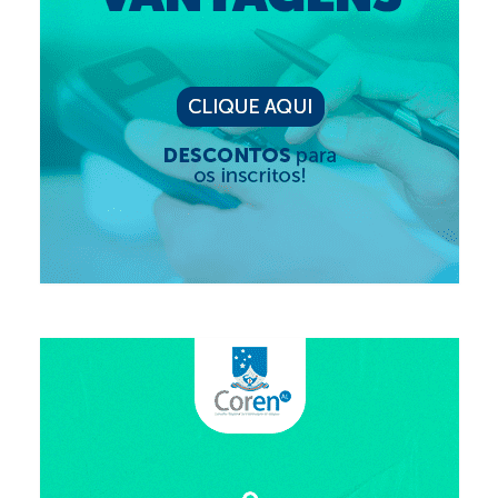
Suspensão do Exercício Profissional
Para Você
Procedimento para registro
Clube de Vantagens
Valores dos serviços
Reserva de auditório
Notícias
Ouvidoria
Contatos
Fale Conosco
NEP