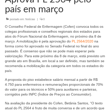
Organograma
país em março
Conselheiros e Diretoria
postado em:
Notícias
|
0
Câmaras Técnicas
O Conselho Federal de Enfermagem (Cofen) convoca todos os
Carta de Serviços ao Cidadão
colegas profissionais e conselhos regionais dos estados para
atos do Fórum Nacional da Enfermagem, no próximo dia 8 de
Governança
março. A mobilização é pela aprovação do
PL 2564/2020
na
forma como foi aprovado no Senado Federal no final do ano
Transparência e Prestação de Contas
passado. É consenso que não se pode mais esperar pela
valorização. Para este próximo dia 8 de março, está previsto um
Eleições
grande ato em Brasília, em local a ser definido, mas também se
recomenda a mobilização da categoria em todos os estados do
país.
Eleições Triênio 2027-2029
A proposta do piso estabelece salário mensal a partir de R$
Eleições 2023
4.750 para enfermeiros e remunerações proporcionais de 70%
do valor para os técnicos e 50% para auxiliares e parteiras,
Eleições Anteriores
corrigidos pelo INPC (Índice de Preços ao Consumidor).
Agenda do presidente
Na avaliação da presidente do Cofen, Betânia Santos, “O texto
atual do PL 2564 é fruto de muita conversa e de um acordo que