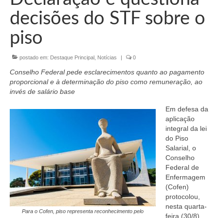
Organograma
decisões do STF sobre o
Conselheiros e Diretoria
piso
Câmaras Técnicas
postado em:
Destaque Principal
,
Notícias
|
0
Carta de Serviços ao Cidadão
Conselho Federal pede esclarecimentos quanto ao pagamento
Governança
proporcional e à determinação do piso como remuneração, ao
invés de salário base
Transparência e Prestação de Contas
Em defesa da
aplicação
Eleições
integral da lei
do Piso
Eleições Triênio 2027-2029
Salarial, o
Conselho
Eleições 2023
Federal de
Enfermagem
Eleições Anteriores
(Cofen)
protocolou,
Agenda do presidente
nesta quarta-
Para o Cofen, piso representa reconhecimento pelo
feira (30/8),