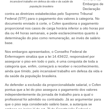
Editais e licitação
incansável trabalho em defesa da vida e da saúde da
Embargos de
população brasileira
Declaração
Eleições
contra as diretrizes estabelecidas pelo Supremo Tribunal
Federal (STF) para o pagamento dos valores à categoria. No
Fiscalização
documento enviado à corte, o Cofen questiona o pagamento
proporcional nos casos de carga horária inferior a oito horas por
Responsabilidade Técnica
dia ou 44 horas semanais, e pede esclarecimentos quanto à
determinação do piso como remuneração, ao invés de salário
Legislações
base.
Decisões
Nos embargos apresentados, o Conselho Federal de
Enfermagem sinaliza que a lei 14.434/22, responsável por
Portarias
assegurar o piso em todo o país, é uma conquista de toda a
categoria que, enfim, começará a receber o reconhecimento,
Resoluções
ainda que tímido, pelo incansável trabalho em defesa da vida e
da saúde da população brasileira.
Desagravo Público
Ao defender a exclusão da proporcionalidade salarial, o Cofen
pontua que a lei do piso assegura o pagamento dos valores
Processos Éticos
independentemente da jornada de trabalho para a qual o
profissional foi admitido ou contratado. Já ao argumentar para
Censura Pública
que o piso seja considerado salário base, a autarquia se