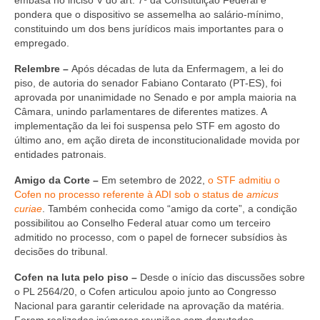
embasa no inciso V do art. 7º da Constituição Federal e
Suspensão do Exercício Profissional
pondera que o dispositivo se assemelha ao salário-mínimo,
constituindo um dos bens jurídicos mais importantes para o
Para Você
empregado.
Procedimento para registro
Relembre –
Após décadas de luta da Enfermagem, a lei do
piso, de autoria do senador Fabiano Contarato (PT-ES), foi
Clube de Vantagens
aprovada por unanimidade no Senado e por ampla maioria na
Câmara, unindo parlamentares de diferentes matizes. A
Valores dos serviços
implementação da lei foi suspensa pelo STF em agosto do
último ano, em ação direta de inconstitucionalidade movida por
Reserva de auditório
entidades patronais.
Amigo da Corte –
Em setembro de 2022,
o STF admitiu o
Notícias
Cofen no processo referente à ADI sob o status de
amicus
curiae
. Também conhecida como “amigo da corte”, a condição
Ouvidoria
possibilitou ao Conselho Federal atuar como um terceiro
admitido no processo, com o papel de fornecer subsídios às
Contatos
decisões do tribunal.
Fale Conosco
Cofen na luta pelo piso –
Desde o início das discussões sobre
o PL 2564/20, o Cofen articulou apoio junto ao Congresso
NEP
Nacional para garantir celeridade na aprovação da matéria.