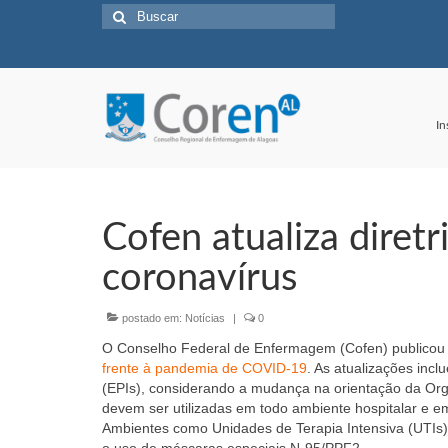
Buscar
por:
In
Cofen atualiza diret
coronavírus
postado em:
Notícias
|
0
O Conselho Federal de Enfermagem (Cofen) publico
frente à pandemia de COVID-19
. As atualizações inc
(EPIs), considerando a mudança na orientação da Or
devem ser utilizadas em todo ambiente hospitalar e 
Ambientes como Unidades de Terapia Intensiva (UTIs)
o uso de máscaras especiais N-95/PPF2.