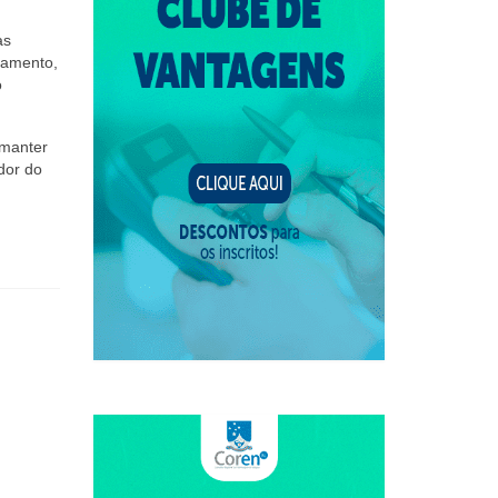
as
stamento,
o
 manter
dor do