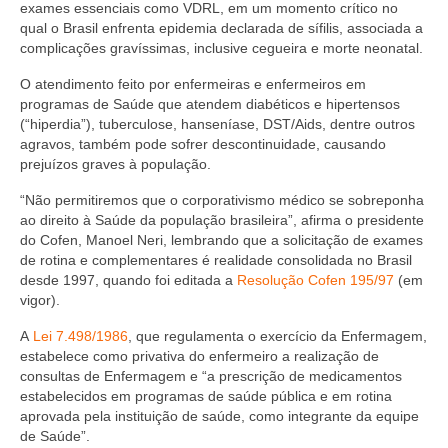
Editais e licitação
exames essenciais como VDRL, em um momento crítico no
qual o Brasil enfrenta epidemia declarada de sífilis, associada a
Eleições
complicações gravíssimas, inclusive cegueira e morte neonatal.
O atendimento feito por enfermeiras e enfermeiros em
Fiscalização
programas de Saúde que atendem diabéticos e hipertensos
(“hiperdia”), tuberculose, hanseníase, DST/Aids, dentre outros
Responsabilidade Técnica
agravos, também pode sofrer descontinuidade, causando
prejuízos graves à população.
Legislações
“Não permitiremos que o corporativismo médico se sobreponha
Decisões
ao direito à Saúde da população brasileira”, afirma o presidente
do Cofen, Manoel Neri, lembrando que a solicitação de exames
Portarias
de rotina e complementares é realidade consolidada no Brasil
desde 1997, quando foi editada a
Resolução Cofen 195/97
(em
Resoluções
vigor).
Desagravo Público
A
Lei 7.498/1986
, que regulamenta o exercício da Enfermagem,
estabelece como privativa do enfermeiro a realização de
Processos Éticos
consultas de Enfermagem e “a prescrição de medicamentos
estabelecidos em programas de saúde pública e em rotina
Censura Pública
aprovada pela instituição de saúde, como integrante da equipe
de Saúde”.