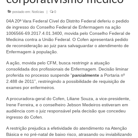
Organograma
postado em:
Notícias
|
0
Conselheiros e Diretoria
04A 20ª Vara Federal Cível do Distrito Federal deferiu o pedido
Câmaras Técnicas
de ingresso do Conselho Federal de Enfermagem na ação
1006566-69.2017.4.01.3400, movida pelo Conselho Federal de
Carta de Serviços ao Cidadão
Medicina contra a União Federal. O Cofen apresentará pedido
de reconsideração ao juiz para salvaguardar o atendimento de
Governança
Enfermagem à população.
A ação, movida pelo CFM, busca restringir a atuação
Transparência e Prestação de Contas
consolidada dos profissionais de Enfermagem. Decisão liminar
proferida no processo suspende “
parcialmente
​ ​a​ ​Portaria​ ​nº​ ​
Eleições
2.488​ ​de 2011”, restringindo a possibilidade de requisição de
exames por enfermeiros.
Eleições Triênio 2027-2029
A procuradora-geral do Cofen, Liliane Souza, a vice-presidente,
Eleições 2023
Irene Ferreira, e o conselheiro Jebson Medeiros estiveram em
audiência com o juiz responsável pela decisão que concedeu
Eleições Anteriores
ingresso do Cofen.
Agenda do presidente
A restrição prejudica a efetividade do atendimento na Atenção
Básica e no pré-natal de baixo risco, atrasando ou inviabilizando