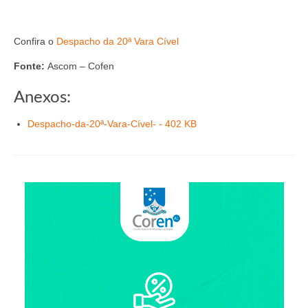
Suspensão do Exercício Profissional
Para Você
Confira o
Despacho da 20ª Vara Cível
Procedimento para registro
Fonte:
Ascom – Cofen
Clube de Vantagens
Anexos:
Valores dos serviços
Despacho-da-20ª-Vara-Cível- - 402 KB
Reserva de auditório
Notícias
Ouvidoria
Contatos
Fale Conosco
NEP