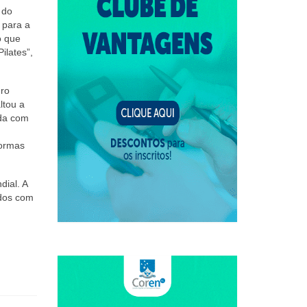
 do
 para a
o que
ilates”,
dro
ltou a
ada com
Normas
dial. A
ados com