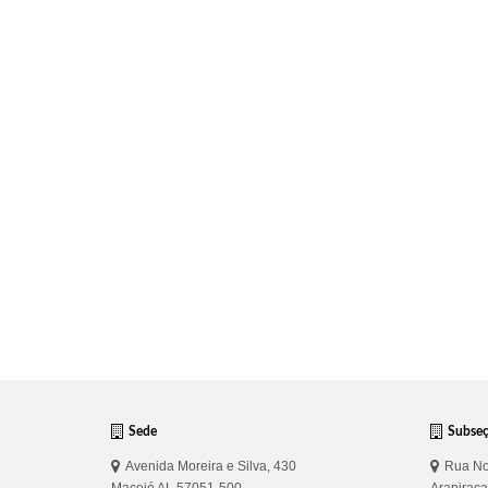
Sede
Subse
Avenida Moreira e Silva, 430
Rua No
Maceió AL 57051-500
Arapirac