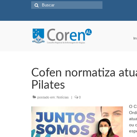
Buscar
por:
In
Cofen normatiza atu
Pilates
postado em:
Notícias
|
0
O C
Ord
atua
ou 
espe