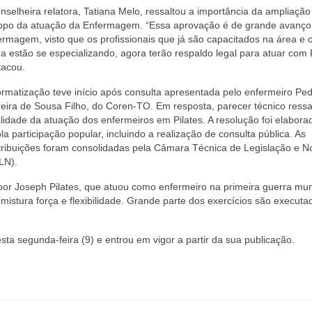
nselheira relatora, Tatiana Melo, ressaltou a importância da ampliação
opo da atuação da Enfermagem. “Essa aprovação é de grande avanço
ermagem, visto que os profissionais que já são capacitados na área e 
a estão se especializando, agora terão respaldo legal para atuar com P
tacou.
ormatização teve início após consulta apresentada pelo enfermeiro Pe
reira de Sousa Filho, do Coren-TO. Em resposta, parecer técnico ressa
alidade da atuação dos enfermeiros em Pilates. A resolução foi elabor
a participação popular, incluindo a realização de consulta pública. As
tribuições foram consolidadas pela Câmara Técnica de Legislação e 
LN).
por Joseph Pilates, que atuou como enfermeiro na primeira guerra mun
 e mistura força e flexibilidade. Grande parte dos exercícios são execut
esta segunda-feira (9) e entrou em vigor a partir da sua publicação.