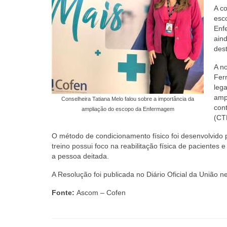
A co
esc
Enf
aind
des
A n
Fer
leg
ampl
Conselheira Tatiana Melo falou sobre a importância da
con
ampliação do escopo da Enfermagem
(CT
O método de condicionamento físico foi desenvolvido 
treino possui foco na reabilitação física de pacientes
a pessoa deitada.
A Resolução foi publicada no Diário Oficial da União n
Fonte:
Ascom – Cofen