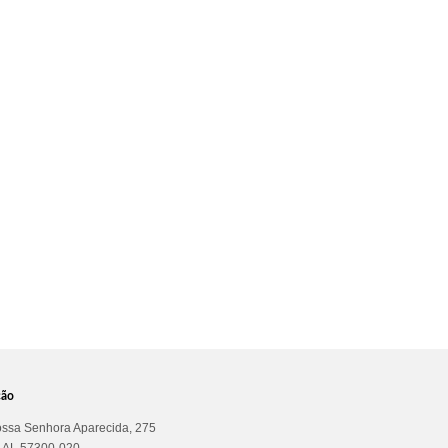
ção
ssa Senhora Aparecida, 275
a AL 57300-020