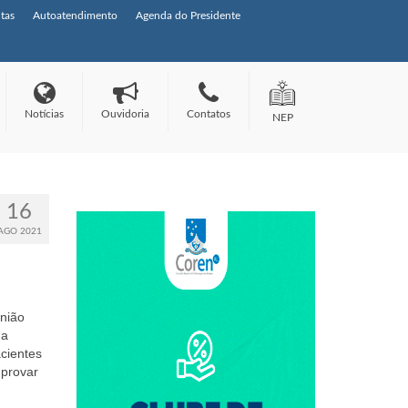
tas
Autoatendimento
Agenda do Presidente
Notícias
Ouvidoria
Contatos
NEP
16
AGO 2021
nião
 a
acientes
mprovar