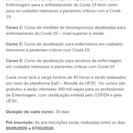
Editais e licitação
Enfermagem para o enfrentamento da Covid-19 bem como
para os cuidados intensivos a pacientes críticos com a Covid-
Eleições
19:
Fiscalização
Curso 1:
Curso de medidas de biossegurança atualizadas para
enfrentamento da Covid-19 – nível superior e médio
Responsabilidade Técnica
Curso 2:
Curso de atualização para enfermeiros em cuidados
intensivos a pacientes críticos com Covid-19;
Legislações
Curso 3:
Curso de atualização para técnicos de enfermagem
Decisões
em cuidados intensivos a pacientes críticos com Covid-19
Portarias
Cada curso terá a carga horária de 40 horas e serão realizados
por meio da plataforma EaD – Moodle da UFSC. Os cursos são
Resoluções
gratuitos e serão ofertadas 300 mil vagas para os profissionais
de Enfermagem, com certificação emitida pelo COFEN e pela
Desagravo Público
UFSC.
Processos Éticos
Duração de cada curso:
20 dias
Pré-inscrição:
As pré-inscrições serão realizadas entre os dias
Censura Pública
05/05/2020 e 07/05/2020
.