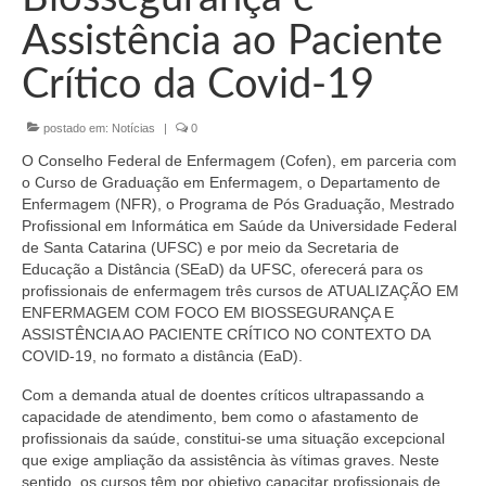
Organograma
Assistência ao Paciente
Conselheiros e Diretoria
Crítico da Covid-19
Câmaras Técnicas
postado em:
Notícias
|
0
Carta de Serviços ao Cidadão
O Conselho Federal de Enfermagem (Cofen), em parceria com
Governança
o Curso de Graduação em Enfermagem, o Departamento de
Enfermagem (NFR), o Programa de Pós Graduação, Mestrado
Transparência e Prestação de Contas
Profissional em Informática em Saúde da Universidade Federal
de Santa Catarina (UFSC) e por meio da Secretaria de
Eleições
Educação a Distância (SEaD) da UFSC, oferecerá para os
profissionais de enfermagem três cursos de ATUALIZAÇÃO EM
ENFERMAGEM COM FOCO EM BIOSSEGURANÇA E
Eleições Triênio 2027-2029
ASSISTÊNCIA AO PACIENTE CRÍTICO NO CONTEXTO DA
COVID-19, no formato a distância (EaD).
Eleições 2023
Com a demanda atual de doentes críticos ultrapassando a
Eleições Anteriores
capacidade de atendimento, bem como o afastamento de
profissionais da saúde, constitui-se uma situação excepcional
Agenda do presidente
que exige ampliação da assistência às vítimas graves. Neste
sentido, os cursos têm por objetivo capacitar profissionais de