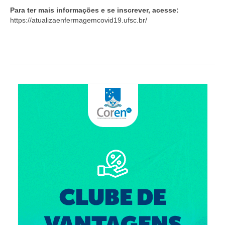
Suspensão do Exercício Profissional
Para ter mais informações e se inscrever, acesse:
https://atualizaenfermagemcovid19.ufsc.br/
Para Você
Procedimento para registro
Clube de Vantagens
Valores dos serviços
Reserva de auditório
Notícias
Ouvidoria
Contatos
Fale Conosco
NEP