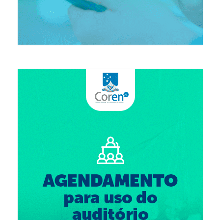
Suspensão do Exercício Profissional
Para Você
Procedimento para registro
Clube de Vantagens
Valores dos serviços
Reserva de auditório
Notícias
Ouvidoria
Contatos
Fale Conosco
NEP