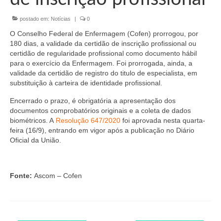
Organograma
postado em:
Notícias
|
0
Conselheiros e Diretoria
O Conselho Federal de Enfermagem (Cofen) prorrogou, por
Câmaras Técnicas
180 dias, a validade da certidão de inscrição profissional ou
certidão de regularidade profissional como documento hábil
Carta de Serviços ao Cidadão
para o exercício da Enfermagem. Foi prorrogada, ainda, a
validade da certidão de registro do titulo de especialista, em
Governança
substituição à carteira de identidade profissional.
Encerrado o prazo, é obrigatória a apresentação dos
Transparência e Prestação de Contas
documentos comprobatórios originais e a coleta de dados
biométricos. A
Resolução 647/2020
foi aprovada nesta quarta-
Eleições
feira (16/9), entrando em vigor após a publicação no Diário
Oficial da União.
Eleições Triênio 2027-2029
Eleições 2023
Fonte:
Ascom – Cofen
Eleições Anteriores
Agenda do presidente