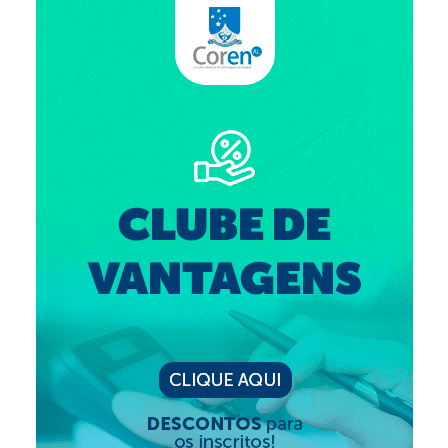
Editais e licitação
Eleições
Fiscalização
Responsabilidade Técnica
Legislações
Decisões
Portarias
Resoluções
Desagravo Público
Processos Éticos
Censura Pública