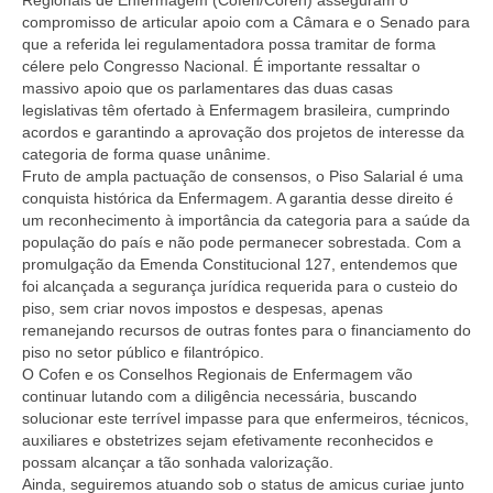
Regionais de Enfermagem (Cofen/Coren) asseguram o
Editais e licitação
compromisso de articular apoio com a Câmara e o Senado para
que a referida lei regulamentadora possa tramitar de forma
Eleições
célere pelo Congresso Nacional. É importante ressaltar o
massivo apoio que os parlamentares das duas casas
Fiscalização
legislativas têm ofertado à Enfermagem brasileira, cumprindo
acordos e garantindo a aprovação dos projetos de interesse da
Responsabilidade Técnica
categoria de forma quase unânime.
Fruto de ampla pactuação de consensos, o Piso Salarial é uma
Legislações
conquista histórica da Enfermagem. A garantia desse direito é
um reconhecimento à importância da categoria para a saúde da
Decisões
população do país e não pode permanecer sobrestada. Com a
promulgação da Emenda Constitucional 127, entendemos que
Portarias
foi alcançada a segurança jurídica requerida para o custeio do
piso, sem criar novos impostos e despesas, apenas
Resoluções
remanejando recursos de outras fontes para o financiamento do
piso no setor público e filantrópico.
Desagravo Público
O Cofen e os Conselhos Regionais de Enfermagem vão
continuar lutando com a diligência necessária, buscando
Processos Éticos
solucionar este terrível impasse para que enfermeiros, técnicos,
auxiliares e obstetrizes sejam efetivamente reconhecidos e
Censura Pública
possam alcançar a tão sonhada valorização.
Ainda, seguiremos atuando sob o status de amicus curiae junto