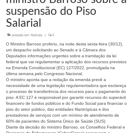
Organograma
suspensão do Piso
Conselheiros e Diretoria
Salarial
Câmaras Técnicas
postado em:
Notícias
|
0
Carta de Serviços ao Cidadão
O Ministro Barroso proferiu, na noite desta sexta-feira (30/12),
Governança
um despacho solicitando ao Senado e à Câmara dos
Deputados informações urgentes sobre a tramitação da lei
Transparência e Prestação de Contas
federal que vai regulamentar a aplicação dos recursos previstos
na Emenda Constitucional (EC) 127/2022, promulgada na
Eleições
última semana pelo Congresso Nacional.
O ministro aponta que a redação da emenda prevê a
necessidade de uma legislação regulamentadora que esclareça
Eleições Triênio 2027-2029
o processo de transferência dos recursos para o pagamento do
piso. A EC 127 é responsável por garantir recursos do superávit
Eleições 2023
financeiro de fundos públicos e do Fundo Social para financiar o
piso do setor público, das entidades filantrópicas e dos
Eleições Anteriores
prestadores de serviços com um mínimo de atendimento de
60% de pacientes do Sistema Único de Saúde (SUS).
Agenda do presidente
Diante da decisão do ministro Barroso, os Conselhos Federal e