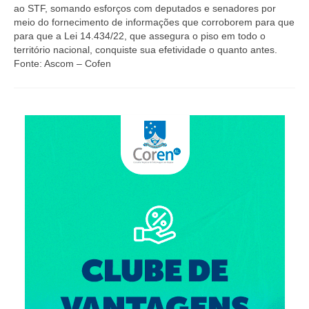
Suspensão do Exercício Profissional
ao STF, somando esforços com deputados e senadores por
meio do fornecimento de informações que corroborem para que
Para Você
para que a Lei 14.434/22, que assegura o piso em todo o
território nacional, conquiste sua efetividade o quanto antes.
Procedimento para registro
Fonte:
Ascom – Cofen
Clube de Vantagens
Valores dos serviços
Reserva de auditório
Notícias
Ouvidoria
Contatos
Fale Conosco
NEP