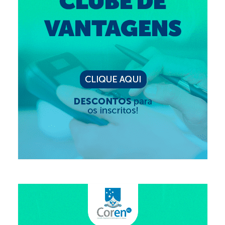
Suspensão do Exercício Profissional
Para Você
Procedimento para registro
Clube de Vantagens
Valores dos serviços
Reserva de auditório
Notícias
Ouvidoria
Contatos
Fale Conosco
NEP