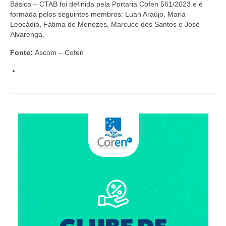
Editais e licitação
Básica – CTAB foi definida pela Portaria Cofen 561/2023 e é
formada pelos seguintes membros: Luan Araújo, Maria
Eleições
Leocádio, Fátima de Menezes, Marcuce dos Santos e José
Alvarenga.
Fiscalização
Fonte:
Ascom – Cofen
Responsabilidade Técnica
Legislações
Decisões
Portarias
Resoluções
Desagravo Público
Processos Éticos
Censura Pública