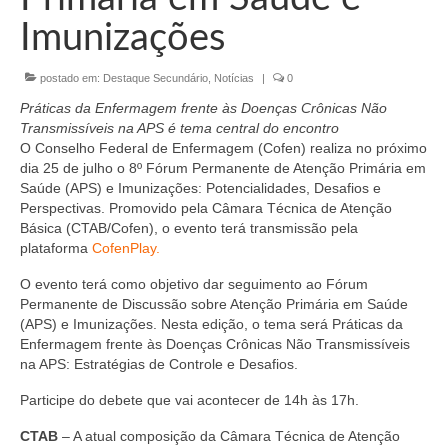
Organograma
Imunizações
Conselheiros e Diretoria
postado em:
Destaque Secundário
,
Notícias
|
0
Câmaras Técnicas
Práticas da Enfermagem frente às Doenças Crônicas Não
Carta de Serviços ao Cidadão
Transmissíveis na APS é tema central do encontro
O Conselho Federal de Enfermagem (Cofen) realiza no próximo
Governança
dia 25 de julho o 8º Fórum Permanente de Atenção Primária em
Saúde (APS) e Imunizações: Potencialidades, Desafios e
Transparência e Prestação de Contas
Perspectivas. Promovido pela Câmara Técnica de Atenção
Básica (CTAB/Cofen), o evento terá transmissão pela
Eleições
plataforma
CofenPlay.
O evento terá como objetivo dar seguimento ao Fórum
Eleições Triênio 2027-2029
Permanente de Discussão sobre Atenção Primária em Saúde
(APS) e Imunizações. Nesta edição, o tema será Práticas da
Eleições 2023
Enfermagem frente às Doenças Crônicas Não Transmissíveis
na APS: Estratégias de Controle e Desafios.
Eleições Anteriores
Participe do debete que vai acontecer de 14h às 17h.
Agenda do presidente
CTAB
– A atual composição da Câmara Técnica de Atenção