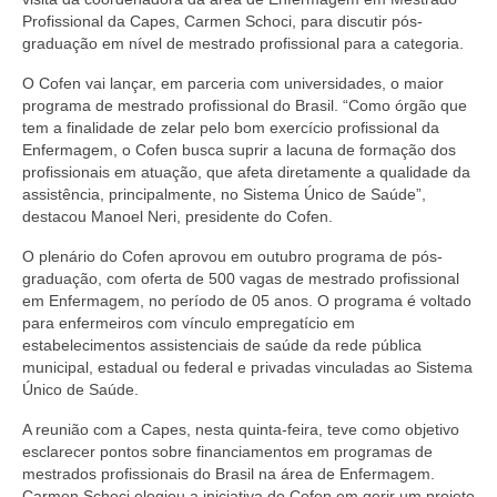
Editais e licitação
Profissional da Capes, Carmen Schoci, para discutir pós-
graduação em nível de mestrado profissional para a categoria.
Eleições
O Cofen vai lançar, em parceria com universidades, o maior
Fiscalização
programa de mestrado profissional do Brasil. “Como órgão que
tem a finalidade de zelar pelo bom exercício profissional da
Responsabilidade Técnica
Enfermagem, o Cofen busca suprir a lacuna de formação dos
profissionais em atuação, que afeta diretamente a qualidade da
Legislações
assistência, principalmente, no Sistema Único de Saúde”,
destacou Manoel Neri, presidente do Cofen.
Decisões
O plenário do Cofen aprovou em outubro programa de pós-
Portarias
graduação, com oferta de 500 vagas de mestrado profissional
em Enfermagem, no período de 05 anos. O programa é voltado
Resoluções
para enfermeiros com vínculo empregatício em
estabelecimentos assistenciais de saúde da rede pública
municipal, estadual ou federal e privadas vinculadas ao Sistema
Desagravo Público
Único de Saúde.
Processos Éticos
A reunião com a Capes, nesta quinta-feira, teve como objetivo
esclarecer pontos sobre financiamentos em programas de
Censura Pública
mestrados profissionais do Brasil na área de Enfermagem.
Carmen Schoci elogiou a iniciativa do Cofen em gerir um projeto