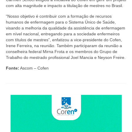
Suspensão do Exercício Profissional
com alta magnitude e impacto a titulação de mestres no Brasil.
Para Você
“Nosso objetivo é contribuir com a formação de recursos
humanos de enfermagem para o Sistema Único de Saúde,
Procedimento para registro
visando a melhoria da qualidade da assistência de enfermagem
em nível nacional, entregando para a sociedade enfermeiros
Clube de Vantagens
com títulos de mestres”, enfatizou a vice-presidente do Cofen,
Irene Ferreira, na reunião. Também participaram da reunião a
Valores dos serviços
conselheira federal Mirna Frota e os membros do Grupo de
Trabalho do mestrado profissional Joel Mancia e Neyson Freire.
Reserva de auditório
Fonte:
Ascom – Cofen
Notícias
Ouvidoria
Contatos
Fale Conosco
NEP