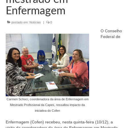
Organograma
Enfermagem
Conselheiros e Diretoria
postado em:
Notícias
|
0
Câmaras Técnicas
O Conselho
Carta de Serviços ao Cidadão
Federal de
Governança
Transparência e Prestação de Contas
Eleições
Eleições Triênio 2027-2029
Eleições 2023
Carmen Schoci, coordenadora da área de Enfermagem em
Mestrado Profissional da Capes, ressaltou impacto da
Eleições Anteriores
iniciativa do Cofen
Agenda do presidente
Enfermagem (Cofen) recebeu, nesta quinta-feira (10/12), a
visita da coordenadora da área de Enfermagem em Mestrado