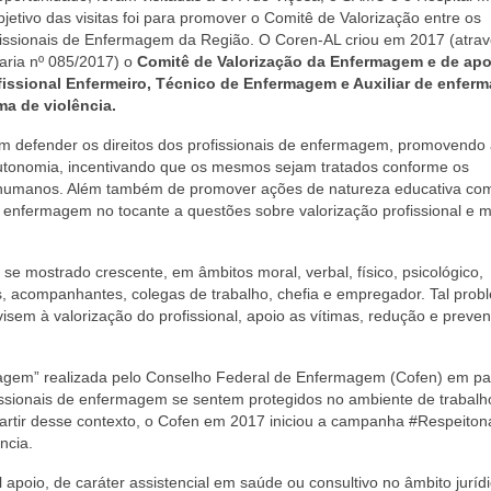
jetivo das visitas foi para promover o Comitê de Valorização entre os
fissionais de Enfermagem da Região. O Coren-AL criou em 2017 (atra
taria nº 085/2017) o
Comitê de Valorização da Enfermagem e de apo
fissional Enfermeiro, Técnico de Enfermagem e Auxiliar de enfer
ima de violência.
em defender os direitos dos profissionais de enfermagem, promovendo
 autonomia, incentivando que os mesmos sejam tratados conforme os
tos humanos. Além também de promover ações de natureza educativa co
s de enfermagem no tocante a questões sobre valorização profissional e 
se mostrado crescente, em âmbitos moral, verbal, físico, psicológico,
os, acompanhantes, colegas de trabalho, chefia e empregador. Tal prob
isem à valorização do profissional, apoio as vítimas, redução e preve
rmagem” realizada pelo Conselho Federal de Enfermagem (Cofen) em pa
sionais de enfermagem se sentem protegidos no ambiente de trabal
 partir desse contexto, o Cofen em 2017 iniciou a campanha #Respeiton
ncia.
poio, de caráter assistencial em saúde ou consultivo no âmbito jurídi