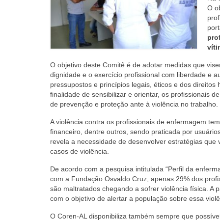
O ob
pro
por
pro
vít
O objetivo deste Comitê é de adotar medidas que vis
dignidade e o exercício profissional com liberdade e
pressupostos e princípios legais, éticos e dos direi
finalidade de sensibilizar e orientar, os profissionai
de prevenção e proteção ante à violência no trabalho.
A violência contra os profissionais de enfermagem tem 
financeiro, dentre outros, sendo praticada por usuári
revela a necessidade de desenvolver estratégias que v
casos de violência.
De acordo com a pesquisa intitulada “Perfil da enfe
com a Fundação Osvaldo Cruz, apenas 29% dos profis
são maltratados chegando a sofrer violência física. A
com o objetivo de alertar a população sobre essa violê
O Coren-AL disponibiliza também sempre que possível a