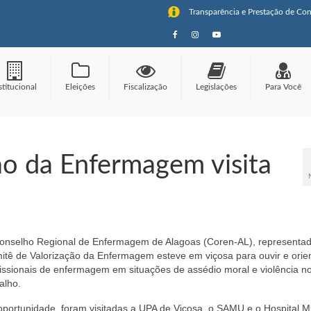
Transparência e Prestação de Con
stitucional
Eleições
Fiscalização
Legislações
Para Você
ão da Enfermagem visita
onselho Regional de Enfermagem de Alagoas (Coren-AL), representad
itê de Valorização da Enfermagem esteve em viçosa para ouvir e orien
fissionais de enfermagem em situações de assédio moral e violência n
alho.
oportunidade, foram visitadas a UPA de Viçosa, o SAMU e o Hospital Mu