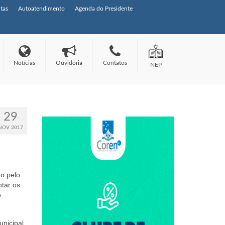
tas
Autoatendimento
Agenda do Presidente
Notícias
Ouvidoria
Contatos
NEP
29
NOV 2017
o pelo
tar os
o
nicipal.