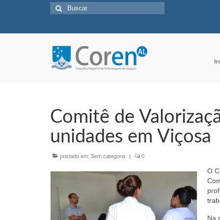
Buscar
por:
In
Comitê de Valorizaç
unidades em Viçosa
postado em:
Sem categoria
|
0
O C
Com
pro
trab
Na 