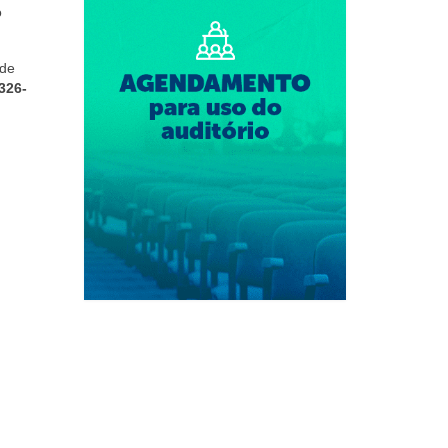
o
 de
326-