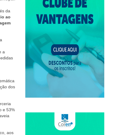
vés da
io ao
magem
 a
m a
medidas
lemática
nção dos
rceria
ho e 53%
aveia
co, aos