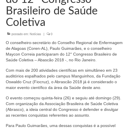
Organograma
Brasileiro de Saúde
Conselheiros e Diretoria
Coletiva
Câmaras Técnicas
postado em:
Notícias
|
0
Carta de Serviços ao Cidadão
O conselheiro-secretário do Conselho Regional de Enfermagem
Governança
de Alagoas (Coren-AL), Paulo Guimarães, e o conselheiro
Maycon Correia participaram do 12° Congresso Brasileiro de
Transparência e Prestação de Contas
Saúde Coletiva – Abascão 2018 -, no Rio Janeiro.
Com mais de 200 atividades científicas em simultâneo em 23
Eleições
auditórios espalhados pelo campus Manguinhos, da Fundação
Oswaldo Cruz (Fiocruz), o Abrascão 2018 já é considerado o
Eleições Triênio 2027-2029
maior evento científico da área da Saúde deste ano.
Eleições 2023
O evento começou quinta-feira (26) e seguiu até domingo (29).
Com organização da Associação Brasileira de Saúde Coletiva
Eleições Anteriores
(Abrasco), a ideia central do Congresso é defender e divulgar
as recentes conquistas referentes ao assunto.
Agenda do presidente
Para Paulo Guimarães, uma dessas conquistas é a possível