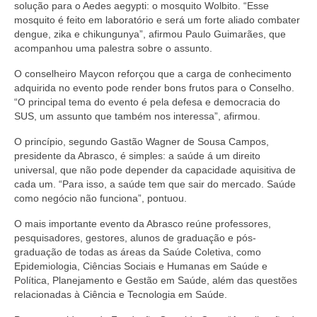
Editais e licitação
solução para o Aedes aegypti: o mosquito Wolbito. “Esse
mosquito é feito em laboratório e será um forte aliado combater
Eleições
dengue, zika e chikungunya”, afirmou Paulo Guimarães, que
acompanhou uma palestra sobre o assunto.
Fiscalização
O conselheiro Maycon reforçou que a carga de conhecimento
adquirida no evento pode render bons frutos para o Conselho.
Responsabilidade Técnica
“O principal tema do evento é pela defesa e democracia do
SUS, um assunto que também nos interessa”, afirmou.
Legislações
O princípio, segundo Gastão Wagner de Sousa Campos,
Decisões
presidente da Abrasco, é simples: a saúde á um direito
universal, que não pode depender da capacidade aquisitiva de
Portarias
cada um. “Para isso, a saúde tem que sair do mercado. Saúde
como negócio não funciona”, pontuou.
Resoluções
O mais importante evento da Abrasco reúne professores,
Desagravo Público
pesquisadores, gestores, alunos de graduação e pós-
graduação de todas as áreas da Saúde Coletiva, como
Processos Éticos
Epidemiologia, Ciências Sociais e Humanas em Saúde e
Política, Planejamento e Gestão em Saúde, além das questões
Censura Pública
relacionadas à Ciência e Tecnologia em Saúde.