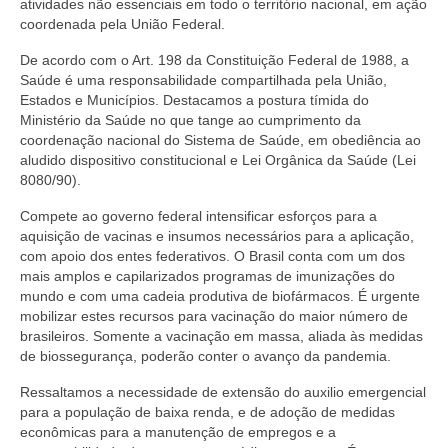
atividades não essenciais em todo o território nacional, em ação
Editais e licitação
coordenada pela União Federal.
Eleições
De acordo com o Art. 198 da Constituição Federal de 1988, a
Saúde é uma responsabilidade compartilhada pela União,
Fiscalização
Estados e Municípios. Destacamos a postura tímida do
Ministério da Saúde no que tange ao cumprimento da
Responsabilidade Técnica
coordenação nacional do Sistema de Saúde, em obediência ao
aludido dispositivo constitucional e Lei Orgânica da Saúde (Lei
Legislações
8080/90).
Decisões
Compete ao governo federal intensificar esforços para a
aquisição de vacinas e insumos necessários para a aplicação,
Portarias
com apoio dos entes federativos. O Brasil conta com um dos
mais amplos e capilarizados programas de imunizações do
Resoluções
mundo e com uma cadeia produtiva de biofármacos. É urgente
mobilizar estes recursos para vacinação do maior número de
Desagravo Público
brasileiros. Somente a vacinação em massa, aliada às medidas
de biossegurança, poderão conter o avanço da pandemia.
Processos Éticos
Ressaltamos a necessidade de extensão do auxilio emergencial
para a população de baixa renda, e de adoção de medidas
Censura Pública
econômicas para a manutenção de empregos e a