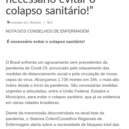
Organograma
colapso sanitário!”
Conselheiros e Diretoria
postado em:
Notícias
|
0
Câmaras Técnicas
NOTA DOS CONSELHOS DE ENFERMAGEM
Carta de Serviços ao Cidadão
É necessário evitar o colapso sanitário!
Governança
Transparência e Prestação de Contas
O Brasil enfrenta um agravamento sem precedentes da
pandemia de Covid-19, provocado pelo relaxamento das
Eleições
medidas de distanciamento social e pela circulação de novas
cepas do vírus. Alcançamos 1.726 mortes em 24h, o mais alto
Eleições Triênio 2027-2029
índice desde o início da pandemia. São necessárias medidas
urgentes e articuladas, entre a União Federal, Estados e
Eleições 2023
Municípios, para evitar o colapso sanitário, que já se evidencia
em várias cidades brasileiras.
Eleições Anteriores
Diante da transmissão descontrolada na atual fase da
Agenda do presidente
pandemia, o Sistema Cofen/Conselhos Regionais de
Enfermagem alerta sobre a necessidade de bloqueio total das