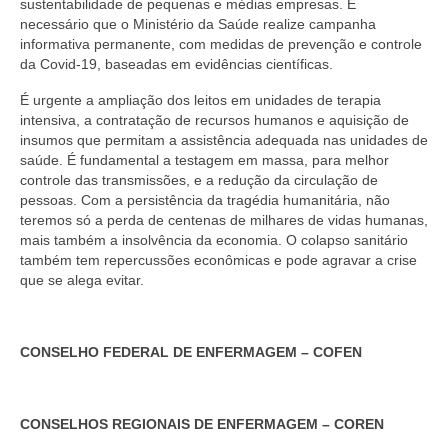
sustentabilidade de pequenas e médias empresas. É
Suspensão do Exercício Profissional
necessário que o Ministério da Saúde realize campanha
informativa permanente, com medidas de prevenção e controle
Para Você
da Covid-19, baseadas em evidências científicas.
Procedimento para registro
É urgente a ampliação dos leitos em unidades de terapia
intensiva, a contratação de recursos humanos e aquisição de
Clube de Vantagens
insumos que permitam a assistência adequada nas unidades de
saúde. É fundamental a testagem em massa, para melhor
Valores dos serviços
controle das transmissões, e a redução da circulação de
pessoas. Com a persistência da tragédia humanitária, não
Reserva de auditório
teremos só a perda de centenas de milhares de vidas humanas,
mais também a insolvência da economia. O colapso sanitário
Notícias
também tem repercussões econômicas e pode agravar a crise
que se alega evitar.
Ouvidoria
Contatos
CONSELHO FEDERAL DE ENFERMAGEM – COFEN
Fale Conosco
NEP
CONSELHOS REGIONAIS DE ENFERMAGEM – COREN